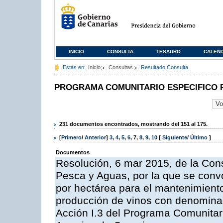
INICIO
CONSULTA
TESAURO
CALEN
Estás en:
Inicio
Consultas
Resultado Consulta
PROGRAMA COMUNITARIO ESPECIFICO 
231 documentos encontrados, mostrando del 151 al 175.
[
Primero
/
Anterior
]
3
,
4
,
5
,
6
,
7
,
8
,
9
,
10
[
Siguiente
/
Último
]
Documentos
Resolución, 6 mar 2015, de la Cons
Pesca y Aguas, por la que se con
por hectárea para el mantenimiento
producción de vinos con denominac
Acción I.3 del Programa Comunitar