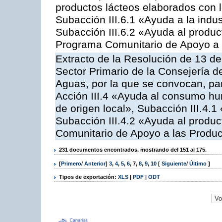
productos lácteos elaborados con l
Subacción III.6.1 «Ayuda a la indus
Subacción III.6.2 «Ayuda al produc
Programa Comunitario de Apoyo a 
Extracto de la Resolución de 13 de
Sector Primario de la Consejería d
Aguas, por la que se convocan, par
Acción III.4 «Ayuda al consumo h
de origen local», Subacción III.4.1
Subacción III.4.2 «Ayuda al produ
Comunitario de Apoyo a las Produc
231 documentos encontrados, mostrando del 151 al 175.
[
Primero
/
Anterior
]
3
,
4
,
5
,
6
,
7
,
8
,
9
,
10
[
Siguiente
/
Último
]
Tipos de exportación:
XLS
|
PDF
|
ODT