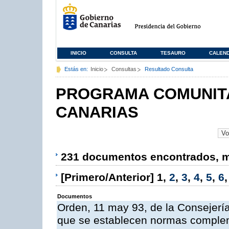
INICIO
CONSULTA
TESAURO
CALEN
Estás en:
Inicio
Consultas
Resultado Consulta
PROGRAMA COMUNITA
CANARIAS
231 documentos encontrados, mo
[Primero/Anterior]
1
,
2
,
3
,
4
,
5
,
6
Documentos
Orden, 11 may 93, de la Consejería 
que se establecen normas compleme