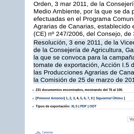
Orden, 3 mar 2011, de la Consejerí
Medio Ambiente, por la que se da p
efectuadas en el Programa Comuni
Agrarias de Canarias, establecido e
(CE) nº 247/2006, del Consejo, de
Resolución, 3 ene 2011, de la Vice
de la Consejería de Agricultura, G
la que se convoca para la campaña
tomate de exportación, Acción I.5
las Producciones Agrarias de Cana
la Comisión de 25 de marzo de 201
231 documentos encontrados, mostrando del 76 al 100.
[
Primero
/
Anterior
]
1
,
2
,
3
,
4
,
5
,
6
,
7
,
8
[
Siguiente
/
Último
]
Tipos de exportación:
XLS
|
PDF
|
ODT