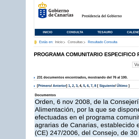
INICIO
CONSULTA
TESAURO
CALEN
Estás en:
Inicio
Consultas
Resultado Consulta
PROGRAMA COMUNITARIO ESPECIFICO 
231 documentos encontrados, mostrando del 76 al 100.
[
Primero
/
Anterior
]
1
,
2
,
3
,
4
,
5
,
6
,
7
,
8
[
Siguiente
/
Último
]
Documentos
Orden, 6 nov 2008, de la Consejerí
Alimentación, por la que se dispon
efectuadas en el programa comunit
agrarias de Canarias, establecido e
(CE) 247/2006, del Consejo, de 30