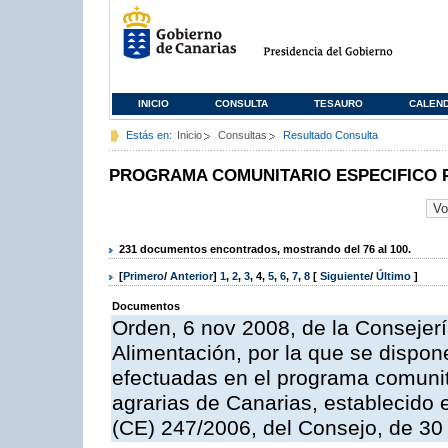
INICIO
CONSULTA
TESAURO
CALEN
Estás en:
Inicio
Consultas
Resultado Consulta
PROGRAMA COMUNITARIO ESPECIFICO 
231 documentos encontrados, mostrando del 76 al 100.
[
Primero
/
Anterior
]
1
,
2
,
3
,
4
,
5
,
6
,
7
,
8
[
Siguiente
/
Último
]
Documentos
Orden, 6 nov 2008, de la Consejerí
Alimentación, por la que se dispon
efectuadas en el programa comunit
agrarias de Canarias, establecido e
(CE) 247/2006, del Consejo, de 30