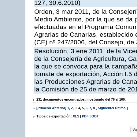
127, 30.6.2010)
Orden, 3 mar 2011, de la Consejerí
Medio Ambiente, por la que se da p
efectuadas en el Programa Comuni
Agrarias de Canarias, establecido e
(CE) nº 247/2006, del Consejo, de
Resolución, 3 ene 2011, de la Vice
de la Consejería de Agricultura, G
la que se convoca para la campaña
tomate de exportación, Acción I.5
las Producciones Agrarias de Cana
la Comisión de 25 de marzo de 201
231 documentos encontrados, mostrando del 76 al 100.
[
Primero
/
Anterior
]
1
,
2
,
3
,
4
,
5
,
6
,
7
,
8
[
Siguiente
/
Último
]
Tipos de exportación:
XLS
|
PDF
|
ODT