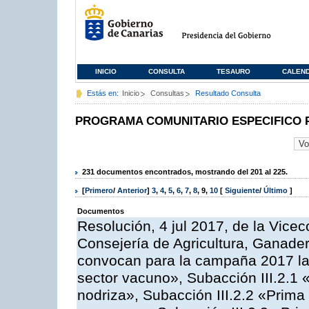
INICIO
CONSULTA
TESAURO
CALEN
Estás en:
Inicio
Consultas
Resultado Consulta
PROGRAMA COMUNITARIO ESPECIFICO 
231 documentos encontrados, mostrando del 201 al 225.
[
Primero
/
Anterior
]
3
,
4
,
5
,
6
,
7
,
8
,
9
,
10
[
Siguiente
/
Último
]
Documentos
Resolución, 4 jul 2017, de la Vicec
Consejería de Agricultura, Ganader
convocan para la campaña 2017 las
sector vacuno», Subacción III.2.1 
nodriza», Subacción III.2.2 «Prima 