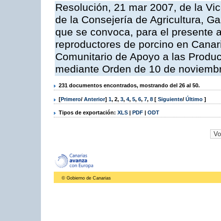
Resolución, 21 mar 2007, de la Vic
de la Consejería de Agricultura, G
que se convoca, para el presente a
reproductores de porcino en Canar
Comunitario de Apoyo a las Produc
mediante Orden de 10 de noviembr
231 documentos encontrados, mostrando del 26 al 50.
[
Primero
/
Anterior
]
1
,
2
,
3
,
4
,
5
,
6
,
7
,
8
[
Siguiente
/
Último
]
Tipos de exportación:
XLS
|
PDF
|
ODT
© Gobierno de Canarias