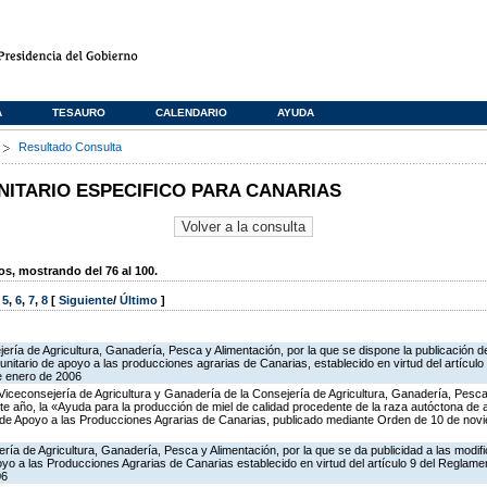
A
TESAURO
CALENDARIO
AYUDA
s
Resultado Consulta
TARIO ESPECIFICO PARA CANARIAS
, mostrando del 76 al 100.
,
5
,
6
,
7
,
8
[
Siguiente
/
Último
]
ería de Agricultura, Ganadería, Pesca y Alimentación, por la que se dispone la publicación d
itario de apoyo a las producciones agrarias de Canarias, establecido en virtud del artícul
e enero de 2006
Viceconsejería de Agricultura y Ganadería de la Consejería de Agricultura, Ganadería, Pesca 
te año, la «Ayuda para la producción de miel de calidad procedente de la raza autóctona de
o de Apoyo a las Producciones Agrarias de Canarias, publicado mediante Orden de 10 de no
ería de Agricultura, Ganadería, Pesca y Alimentación, por la que se da publicidad a las modi
o a las Producciones Agrarias de Canarias establecido en virtud del artículo 9 del Reglame
06