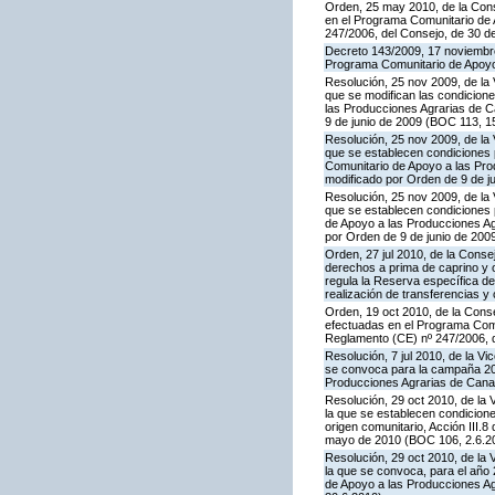
Orden, 25 may 2010, de la Conse
en el Programa Comunitario de A
247/2006, del Consejo, de 30 d
Decreto 143/2009, 17 noviembre,
Programa Comunitario de Apoyo
Resolución, 25 nov 2009, de la 
que se modifican las condicion
las Producciones Agrarias de 
9 de junio de 2009 (BOC 113, 1
Resolución, 25 nov 2009, de la 
que se establecen condiciones p
Comunitario de Apoyo a las Pr
modificado por Orden de 9 de j
Resolución, 25 nov 2009, de la 
que se establecen condiciones p
de Apoyo a las Producciones A
por Orden de 9 de junio de 200
Orden, 27 jul 2010, de la Conse
derechos a prima de caprino y 
regula la Reserva específica d
realización de transferencias y
Orden, 19 oct 2010, de la Conse
efectuadas en el Programa Comun
Reglamento (CE) nº 247/2006, 
Resolución, 7 jul 2010, de la V
se convoca para la campaña 201
Producciones Agrarias de Canar
Resolución, 29 oct 2010, de la 
la que se establecen condicione
origen comunitario, Acción III
mayo de 2010 (BOC 106, 2.6.20
Resolución, 29 oct 2010, de la 
la que se convoca, para el año 
de Apoyo a las Producciones A