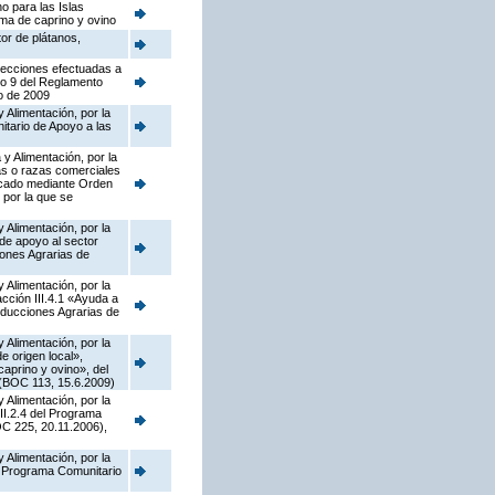
o para las Islas
ima de caprino y ovino
tor de plátanos,
rrecciones efectuadas a
lo 9 del Reglamento
o de 2009
 Alimentación, por la
tario de Apoyo a las
y Alimentación, por la
as o razas comerciales
licado mediante Orden
 por la que se
 Alimentación, por la
de apoyo al sector
iones Agrarias de
 Alimentación, por la
ción III.4.1 «Ayuda a
oducciones Agrarias de
 Alimentación, por la
 origen local»,
caprino y ovino», del
 (BOC 113, 15.6.2009)
 Alimentación, por la
II.2.4 del Programa
C 225, 20.11.2006),
 Alimentación, por la
el Programa Comunitario