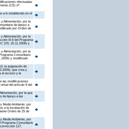
dificaciones efectuadas
amento (CE) nº
 a lo establecido en el
y Alimentación, por la
munitario de Apoyo a
dificado por Orden de
y Alimentación, por la
cción III.8 del Programa
OC 225, 20.11.2006) y
y Alimentación, por la
l Programa Comunitario
.2006) y modificado
10, la asignación de
0.2009), que crea y
 el acceso y la
de las modificaciones
rtud del artículo 9 del
Alimentación, por la que
o de Apoyo a las
 y Medio Ambiente, por
os a la incubación de
diante Orden de 25 de
 y Medio Ambiente, por
del Programa Comunitario
corrección 127,