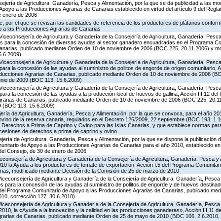
jería de Agricultura, Ganadería, Pesca y Alimentación, por la que se da publicidad a las mo
poyo a las Producciones Agrarias de Canarias establecido en virtud del artículo 9 del Regl
e enero de 2006
 por el que se revisan las cantidades de referencia de los productores de plátanos conforme
 a las Producciones Agrarias de Canarias
Viceconsejería de Agricultura y Ganadería de la Consejería de Agricultura, Ganadería, Pesca 
es para la concesión de diversas ayudas al sector ganadero encuadradas en el Programa Co
Canarias, publicado mediante Orden de 10 de noviembre de 2006 (BOC 225, 20.11.2006) y mo
5.6.2009)
Viceconsejería de Agricultura y Ganadería de la Consejería de Agricultura, Ganadería, Pesca 
ara la concesión de las ayudas al suministro de pollitos de engorde de origen comunitario, A
oducciones Agrarias de Canarias, publicado mediante Orden de 10 de noviembre de 2006 (B
unio de 2009 (BOC 113, 15.6.2009)
Viceconsejería de Agricultura y Ganadería de la Consejería de Agricultura, Ganadería, Pesca 
ara la concesión de las ayudas a la producción local de huevos de gallina, Acción III.12 de
grarias de Canarias, publicado mediante Orden de 10 de noviembre de 2006 (BOC 225, 20.11
9 (BOC 113, 15.6.2009)
jería de Agricultura, Ganadería, Pesca y Alimentación, por la que se convoca, para el año 20
ovino de la reserva canaria, regulados en el Decreto 126/2009, 22 septiembre (BOC 193, 1.1
e Derechos a Prima de Caprino y Ovino para las Islas Canarias, y que establece normas para
 cesiones de derechos a prima de caprino y ovino
jería de Agricultura, Ganadería, Pesca y Alimentación, por la que se dispone la publicación 
itario de Apoyo a las Producciones Agrarias de Canarias para el año 2010, establecido en vi
del Consejo, de 30 de enero de 2006
iceconsejería de Agricultura y Ganadería de la Consejería de Agricultura, Ganadería, Pesca y 
0 la Ayuda a los productores de tomate de exportación, Acción I.5 del Programa Comunitari
ias, modificado mediante Decisión de la Comisión de 25 de marzo de 2010
Viceconsejería de Agricultura y Ganadería de la Consejería de Agricultura, Ganadería, Pesca
s para la concesión de las ayudas al suministro de pollitos de engorde y de huevos destinad
.8 del Programa Comunitario de Apoyo a las Producciones Agrarias de Canarias, publicado me
10, corrección 127, 30.6.2010)
Viceconsejería de Agricultura y Ganadería de la Consejería de Agricultura, Ganadería, Pesca
2010, la «Ayuda a la innovación y la calidad en las producciones ganaderas», Acción III.11 
grarias de Canarias, publicado mediante Orden de 25 de mayo de 2010 (BOC 106, 2.6.2010, 