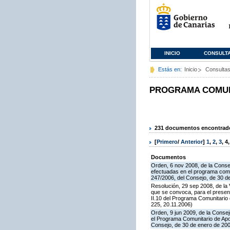
INICIO
CONSULT
Estás en:
Inicio
Consulta
PROGRAMA COMUNI
231 documentos encontrados
[
Primero
/
Anterior
]
1
,
2
,
3
,
4
Documentos
Orden, 6 nov 2008, de la Consej
efectuadas en el programa comun
247/2006, del Consejo, de 30 d
Resolución, 29 sep 2008, de la 
que se convoca, para el presen
II.10 del Programa Comunitari
225, 20.11.2006)
Orden, 9 jun 2009, de la Consej
el Programa Comunitario de Apoy
Consejo, de 30 de enero de 20