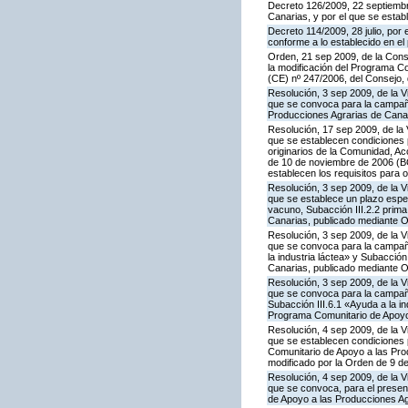
Decreto 126/2009, 22 septiembr
Canarias, y por el que se estab
Decreto 114/2009, 28 julio, por
conforme a lo establecido en e
Orden, 21 sep 2009, de la Conse
la modificación del Programa Co
(CE) nº 247/2006, del Consejo
Resolución, 3 sep 2009, de la V
que se convoca para la campaña
Producciones Agrarias de Canar
Resolución, 17 sep 2009, de la 
que se establecen condiciones 
originarios de la Comunidad, A
de 10 de noviembre de 2006 (BO
establecen los requisitos para 
Resolución, 3 sep 2009, de la V
que se establece un plazo espe
vacuno, Subacción III.2.2 prim
Canarias, publicado mediante O
Resolución, 3 sep 2009, de la V
que se convoca para la campañ
la industria láctea» y Subacció
Canarias, publicado mediante O
Resolución, 3 sep 2009, de la V
que se convoca para la campaña
Subacción III.6.1 «Ayuda a la i
Programa Comunitario de Apoyo 
Resolución, 4 sep 2009, de la V
que se establecen condiciones p
Comunitario de Apoyo a las Pr
modificado por la Orden de 9 d
Resolución, 4 sep 2009, de la V
que se convoca, para el present
de Apoyo a las Producciones Ag