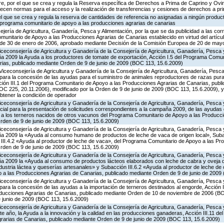
e, por el que se crea y regula la Reserva específica de Derechos a Prima de Caprino y Ovin
lecen normas para el acceso y la realización de transferencias y cesiones de derechos a pr
 el que se crea y regula la reserva de cantidades de referencia no asignadas a ningún produc
l programa comunitario de apoyo a las producciones agrarias de canarias
jería de Agricultura, Ganadería, Pesca y Alimentación, por la que se da publicidad a las co
munitario de Apoyo a las Producciones Agrarias de Canarias establecido en virtud del artícu
, de 30 de enero de 2006, aprobado mediante Decisión de la Comisión Europea de 20 de may
iceconsejería de Agricultura y Ganadería de la Consejería de Agricultura, Ganadería, Pesca y
 2009 la Ayuda a los productores de tomate de exportación, Acción I.5 del Programa Comuni
ias, publicado mediante Orden de 9 de junio de 2009 (BOC 113, 15.6.2009)
Viceconsejería de Agricultura y Ganadería de la Consejería de Agricultura, Ganadería, Pesca 
para la concesión de las ayudas para el suministro de animales reproductores de razas pur
cción III.1 del Programa Comunitario de Apoyo a las Producciones Agrarias de Canarias, pub
C 225, 20.11.2006), modificado por la Orden de 9 de junio de 2009 (BOC 113, 15.6.2009), y
obtener la condición de operador
iceconsejería de Agricultura y Ganadería de la Consejería de Agricultura, Ganadería, Pesca y
cial para la presentación de solicitudes correspondientes a la campaña 2009, de las ayudas 
a a los terneros nacidos de otros vacunos del Programa Comunitario de Apoyo a las Producc
rden de 9 de junio de 2009 (BOC 113, 15.6.2009)
iceconsejería de Agricultura y Ganadería de la Consejería de Agricultura, Ganadería, Pesca y
a 2009 la «Ayuda al consumo humano de productos de leche de vaca de origen local», Subac
n III.4.2 «Ayuda al productor de leche de vaca», del Programa Comunitario de Apoyo a las Pr
rden de 9 de junio de 2009 (BOC 113, 15.6.2009)
iceconsejería de Agricultura y Ganadería de la Consejería de Agricultura, Ganadería, Pesca y
 2009 la «Ayuda al consumo de productos lácteos elaborados con leche de cabra y oveja de
ndustria láctea y queserías artesanales» y Subacción III.6.2 «Ayuda al productor de leche de 
a las Producciones Agrarias de Canarias, publicado mediante Orden de 9 de junio de 2009
iceconsejería de Agricultura y Ganadería de la Consejería de Agricultura, Ganadería, Pesca y
ara la concesión de las ayudas a la importación de terneros destinados al engorde, Acción I
oducciones Agrarias de Canarias, publicado mediante Orden de 10 de noviembre de 2006 (BO
e junio de 2009 (BOC 113, 15.6.2009)
iceconsejería de Agricultura y Ganadería de la Consejería de Agricultura, Ganadería, Pesca y
e año, la Ayuda a la innovación y la calidad en las producciones ganaderas, Acción III.11 d
rarias de Canarias, publicado mediante Orden de 9 de junio de 2009 (BOC 113, 15.6.2009)