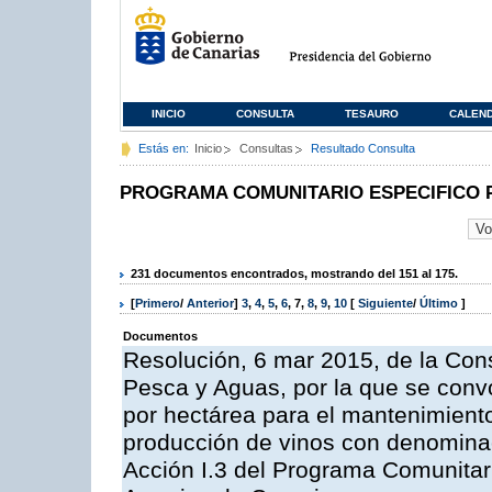
INICIO
CONSULTA
TESAURO
CALEN
Estás en:
Inicio
Consultas
Resultado Consulta
PROGRAMA COMUNITARIO ESPECIFICO 
231 documentos encontrados, mostrando del 151 al 175.
[
Primero
/
Anterior
]
3
,
4
,
5
,
6
,
7
,
8
,
9
,
10
[
Siguiente
/
Último
]
Documentos
Resolución, 6 mar 2015, de la Cons
Pesca y Aguas, por la que se con
por hectárea para el mantenimiento
producción de vinos con denominac
Acción I.3 del Programa Comunitar