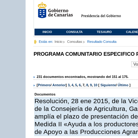
INICIO
CONSULTA
TESAURO
CALEN
Estás en:
Inicio
Consultas
Resultado Consulta
PROGRAMA COMUNITARIO ESPECIFICO 
231 documentos encontrados, mostrando del 151 al 175.
[
Primero
/
Anterior
]
3
,
4
,
5
,
6
,
7
,
8
,
9
,
10
[
Siguiente
/
Último
]
Documentos
Resolución, 28 ene 2015, de la Vic
de la Consejería de Agricultura, G
amplía el plazo de presentación de
Medida II «Ayuda a los productore
de Apoyo a las Producciones Agrar