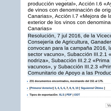
producción vegetal», Acción I.6 «A
de vinos con denominación de ori
Canarias», Acción I.7 «Mejora de l
exterior de los vinos con denomina
Canarias»
Resolución, 7 jul 2016, de la Vicec
Consejería de Agricultura, Ganader
convocan para la campaña 2016, la
sector vacuno», Subacción III.2.1 
nodriza», Subacción III.2.2 «Prima 
vacunos», y Subacción III.2.3 «Pri
Comunitario de Apoyo a las Produc
231 documentos encontrados, mostrando del 151 al 175.
[
Primero
/
Anterior
]
3
,
4
,
5
,
6
,
7
,
8
,
9
,
10
[
Siguiente
/
Último
]
Tipos de exportación:
XLS
|
PDF
|
ODT