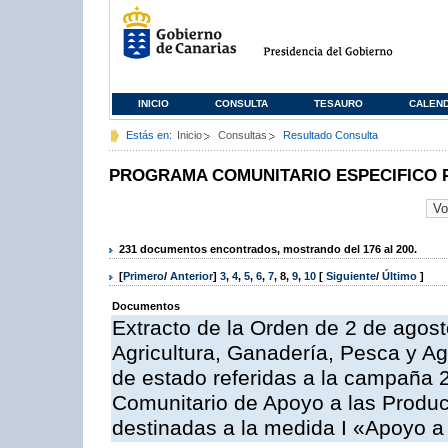
INICIO
CONSULTA
TESAURO
CALEN
Estás en:
Inicio
Consultas
Resultado Consulta
PROGRAMA COMUNITARIO ESPECIFICO 
231 documentos encontrados, mostrando del 176 al 200.
[
Primero
/
Anterior
]
3
,
4
,
5
,
6
,
7
,
8
,
9
,
10
[
Siguiente
/
Último
]
Documentos
Extracto de la Orden de 2 de agost
Agricultura, Ganadería, Pesca y A
de estado referidas a la campaña 
Comunitario de Apoyo a las Produc
destinadas a la medida I «Apoyo a