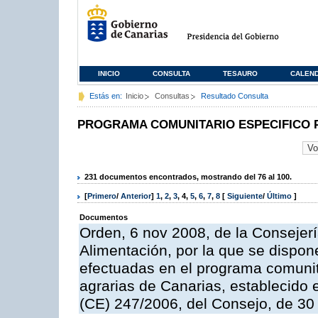
INICIO
CONSULTA
TESAURO
CALEN
Estás en:
Inicio
Consultas
Resultado Consulta
PROGRAMA COMUNITARIO ESPECIFICO 
231 documentos encontrados, mostrando del 76 al 100.
[
Primero
/
Anterior
]
1
,
2
,
3
,
4
,
5
,
6
,
7
,
8
[
Siguiente
/
Último
]
Documentos
Orden, 6 nov 2008, de la Consejerí
Alimentación, por la que se dispon
efectuadas en el programa comunit
agrarias de Canarias, establecido e
(CE) 247/2006, del Consejo, de 30