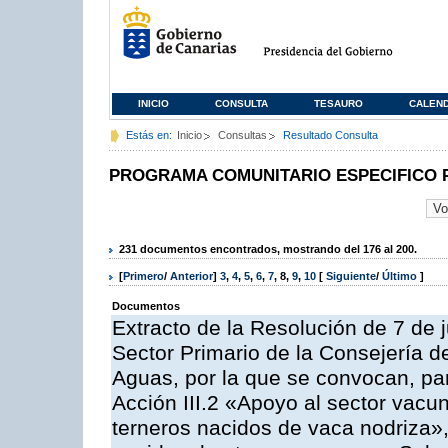
INICIO
CONSULTA
TESAURO
CALEN
Estás en:
Inicio
Consultas
Resultado Consulta
PROGRAMA COMUNITARIO ESPECIFICO 
231 documentos encontrados, mostrando del 176 al 200.
[
Primero
/
Anterior
]
3
,
4
,
5
,
6
,
7
,
8
,
9
,
10
[
Siguiente
/
Último
]
Documentos
Extracto de la Resolución de 7 de j
Sector Primario de la Consejería d
Aguas, por la que se convocan, par
Acción III.2 «Apoyo al sector vacun
terneros nacidos de vaca nodriza»,