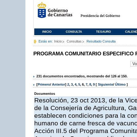
INICIO
CONSULTA
TESAURO
CALEN
Estás en:
Inicio
Consultas
Resultado Consulta
PROGRAMA COMUNITARIO ESPECIFICO 
231 documentos encontrados, mostrando del 126 al 150.
[
Primero
/
Anterior
]
2
,
3
,
4
,
5
,
6
,
7
,
8
,
9
[
Siguiente
/
Último
]
Documentos
Resolución, 23 oct 2013, de la Vic
de la Consejería de Agricultura, G
establecen condiciones para la co
humano de carne fresca de vacuno, 
Acción III.5 del Programa Comunit