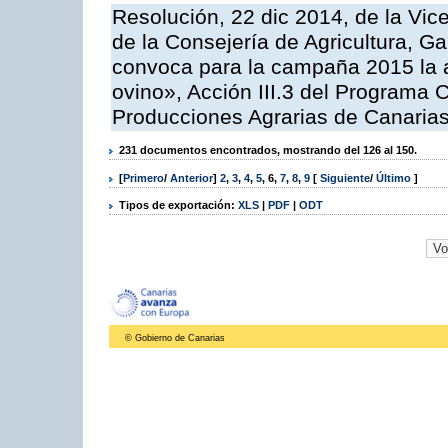
Resolución, 22 dic 2014, de la Vic
de la Consejería de Agricultura, G
convoca para la campaña 2015 la a
ovino», Acción III.3 del Programa 
Producciones Agrarias de Canaria
231 documentos encontrados, mostrando del 126 al 150.
[
Primero
/
Anterior
]
2
,
3
,
4
,
5
,
6
,
7
,
8
,
9
[
Siguiente
/
Último
]
Tipos de exportación:
XLS
|
PDF
|
ODT
© Gobierno de Canarias