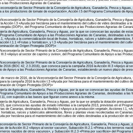
 a las Producciones Agrarias de Canarias
iceconsejería de Sector Primario de la Consejería de Agricultura, Ganadería, Pesca y Aguas,
 a los productores de tomate de exportación», Acción I.5 del Programa Comunitario de Apo
Viceconsejería de Sector Primario de la Consejería de Agricultura, Ganadería, Pesca y Aguas
 Acción I.3 «Ayuda por hectárea para el mantenimiento del cultivo de vides destinadas a la
otegida (DOP)», del Programa Comunitario de Apoyo a las Producciones Agrarias de Canari
jería de Agricultura, Ganadería, Pesca y Aguas, por la que se convocan las ayudas de estad
Programa Comunitario de Apoyo a las Producciones Agrarias de Canarias, destinadas a la m
1, «Ayuda a la comercialización local de frutas, hortalizas, raíces y tubérculos alimenticios, 
ción I.1.1 «Frutas y hortalizas», y I.3 «Ayuda por hectárea para el mantenimiento del culti
nominación de Origen Protegida (DOP)»
Viceconsejería de Sector Primario de la Consejería de Agricultura, Ganadería, Pesca y Agua
 III.3 «Apoyo al sector de caprino y ovino», del Programa Comunitario de Apoyo a las Produ
Viceconsejería de Sector Primario de la Consejería de Agricultura, Ganadería, Pesca y Aguas,
 de 2016 (BOC 42, 2.3.2016), que convoca para la campaña 2016 la Acción III.3 «Apoyo al se
o de Apoyo a las Producciones Agrarias de Canarias, estableciendo un nuevo plazo de prese
 de marzo de 2016, de la Viceconsejería del Sector Primario de la Consejería de Agricultura
ara la campaña 2016 la Acción I.3 «Ayuda por hectárea para el mantenimiento del cultivo de
inación de Origen Protegida (DOP)»
jería de Agricultura, Ganadería, Pesca y Aguas, por la que se convocan las ayudas de Estad
rograma Comunitario de Apoyo a las Producciones Agrarias de Canarias, destinadas a las Med
I.8 y III.11, con sujeción a las bases que figuran como anexo a la misma
jería de Agricultura, Ganadería, Pesca y Aguas, por la que se amplía la dotación presupuesta
15, que convoca las ayudas de estado referidas a la campaña 2013, previstas en el Progr
as de Canarias, destinadas a la Medida I «Apoyo a la producción vegetal», Acciones I.1, «A
, hortalizas, raíces y tubérculos alimenticios, flores y plantas vivas recolectadas en Canaria
yuda por hectárea para el mantenimiento del cultivo de vides destinadas a la producción de 
iceconsejería de Sector Primario de la Consejería de Agricultura, Ganadería, Pesca y Aguas,
s de la Acción III.2 «Apoyo al sector vacuno», Subacción III.2.1 «Prima a los terneros naci
terneros nacidos de otros vacunos», y Subacción III.2.3 «Prima por sacrificio» del Programa