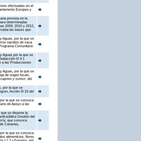
iones efectuadas en el
Parlamento Europeo y
ria prevista en la
para determinadas
ñas 2009, 2010 y 2012,
prueba las bases que
 y Aguas, por la que se
neros nacidos de vaca
l Programa Comunitario
 y Aguas por la que se
ubacción III.4.1
o a las Producciones
 y Aguas, por la que se
a de origen local»,
caprino y ovino», del
, por la que se
ra», Acción III.10 del
 por la que se convoca
ario de Apoyo a las
 que se dispone la
til pública Gestión del
jería, que convoca
de Canarias,
 por la que se convoca
os alimenticios, flores
ión I.2.2 «Tomate», del