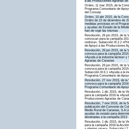
a las Producciones Agrarias de
Orden, 11 mar 2015, de la Conse
Programa Comunitario de Apoyo 
del Consejo
Orden, 10 abr 2015, de la Conse
Orden de 22 de diciembre de 2
medidas previstas en el Progra
y ayudas de Estado de la Medid
han de regir las mismas
Resolución, 26 jun 2015, de la 
convocan para la campaña 2015 
nodriza», Subacción III.2.2 «Pr
de Apoyo a las Producciones Ag
Resolución, 26 jun 2015, de la 
convoca para la campaña 2015 l
«Ayuda a la industria láctea» 
Agrarias de Canarias
Resolución, 26 jun 2015, de la 
convoca para la campaña 2015 l
Subacción III.6.1 «Ayuda a la i
Programa Comunitario de Apoyo
Resolución, 27 nov 2015, de la 
convoca para la campaña 2016 la
Programa Comunitario de Apoyo
Resolución, 1 dic 2015, de la V
para la campaña 2016 la «Ayuda 
Producciones Agrarias de Cana
Resolución, 7 ene 2016, de la S
publicación del Convenio de Col
Medio Rural de Canarias, S.A.U
ayudas de estado para determi
destinadas a la campaña 2013
Resolución, 1 dic 2015, de la V
para la campaña 2016 la Acción I
y plantas vivas», Subacción I.2