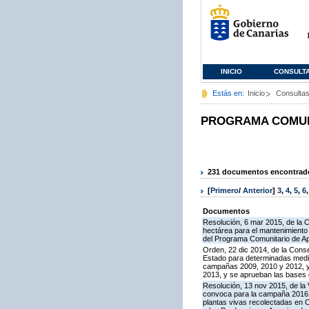
INICIO
CONSULT
Estás en:
Inicio
Consulta
PROGRAMA COMUNI
231 documentos encontrados
[
Primero
/
Anterior
]
3
,
4
,
5
,
6
Documentos
Resolución, 6 mar 2015, de la 
hectárea para el mantenimiento 
del Programa Comunitario de A
Orden, 22 dic 2014, de la Cons
Estado para determinadas medid
campañas 2009, 2010 y 2012, y 
2013, y se aprueban las bases 
Resolución, 13 nov 2015, de la 
convoca para la campaña 2016 la 
plantas vivas recolectadas en 