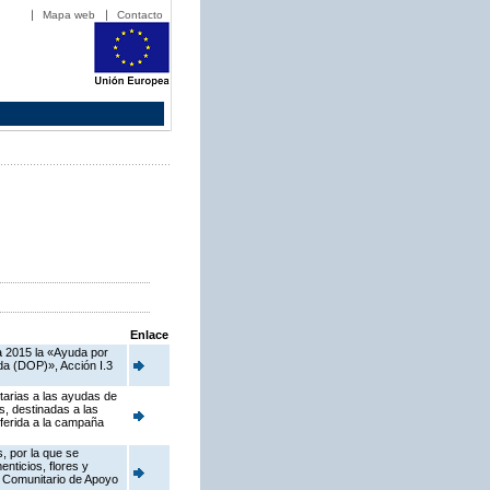
Mapa web
Contacto
Enlace
a 2015 la «Ayuda por
da (DOP)», Acción I.3
tarias a las ayudas de
, destinadas a las
ferida a la campaña
, por la que se
nticios, flores y
a Comunitario de Apoyo