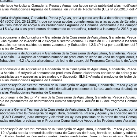
 Canarias
jería de Agricultura, Ganadería, Pesca y Aguas, por la que se da publicidad a las modificac
a las Producciones Agrarias de Canarias, en virtud del Reglamento (UE) nº 228/2013, del 
jería de Agricultura, Ganadería, Pesca y Aguas, por la que se amplía la dotación presupuesta
014 (BOC 250, 26.12.2014), que convoca ayudas complementarias a las ayudas de Estado 
ma Comunitario de Apoyo a las Producciones Agrarias de Canarias, destinadas a las campa
a I.5 «Ayuda a los productores de tomate de exportación», referida a la campaña 2013, y a
Viceconsejería de Agricultura y Ganadería de la Consejería de Agricultura, Ganadería, Pesca
las ayudas de la Acción III.2 «Apoyo al sector vacuno», Subacción III.2.1 «Prima a los ter
ima a los terneros nacidos de otros vacunos», y Subacción III.2.3 «Prima por sacrificio», de
rarias de Canarias
Viceconsejería de Agricultura y Ganadería de la Consejería de Agricultura, Ganadería, Pesca
a Acción III.4 «Ayuda al consumo humano de productos de leche de vaca de origen local», S
y Subacción III.4.2 «Ayuda al productor de leche de vaca», del Programa Comunitario de Apoy
Viceconsejería de Agricultura y Ganadería de la Consejería de Agricultura, Ganadería, Pesca
a Acción III.6 «Ayuda al consumo de productos lácteos elaborados con leche de cabra y ovej
ndustria láctea y queserías artesanales», y Subacción III.6.2 «Ayuda al productor de leche de 
 a las Producciones Agrarias de Canarias
Viceconsejería de Sector Primario de la Consejería de Agricultura, Ganadería, Pesca y Aguas
 «Ayuda para la producción de miel de calidad procedente de la raza autóctona de abeja neg
 a las Producciones Agrarias de Canarias
iceconsejería de Sector Primario de la Consejería de Agricultura, Ganadería, Pesca y Aguas,
a los productores de determinados cultivos forrajeros», Acción III.12 del Programa Comunit
rias
ecretaría General Técnica de la Consejería de Agricultura, Ganadería, Pesca y Aguas, por la
aboración entre la Consejería de Agricultura, Ganadería, Pesca y Aguas y la sociedad mercan
. (GMR Canarias) para entregar y distribuir las ayudas previstas en la orden de esta Conse
nadas medidas previstas en el Programa Comunitario de Apoyo a las Producciones Agrarias 
iceconsejería de Sector Primario de la Consejería de Agricultura, Ganadería, Pesca y Aguas,
.2 «Ayuda para la comercialización fuera de Canarias de frutas, hortalizas, raíces y tubércul
.1 «Frutas, hortalizas (excepto tomate), plantas medicinales, flores y plantas vivas»; Subacc