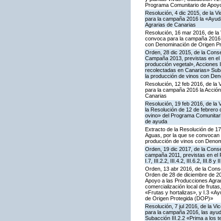
Programa Comunitario de Apoyo
Resolución, 4 dic 2015, de la V
para la campaña 2016 la «Ayuda
Agrarias de Canarias
Resolución, 16 mar 2016, de la 
convoca para la campaña 2016 la
con Denominación de Origen Pr
Orden, 28 dic 2015, de la Conse
Campaña 2013, previstas en el 
producción vegetal», Acciones I.
recolectadas en Canarias» Subac
la producción de vinos con De
Resolución, 12 feb 2016, de la 
para la campaña 2016 la Acción
Canarias
Resolución, 19 feb 2016, de la 
la Resolución de 12 de febrero
ovino» del Programa Comunitari
de ayuda
Extracto de la Resolución de 17
Aguas, por la que se convocan p
producción de vinos con Denom
Orden, 19 dic 2017, de la Conse
campaña 2011, previstas en el P
I.7, III.2.2, III.4.2, III.6.2, II
Orden, 13 abr 2016, de la Conse
Orden de 28 de diciembre de 20
Apoyo a las Producciones Agrari
comercialización local de frutas
«Frutas y hortalizas», y I.3 «A
de Origen Protegida (DOP)»
Resolución, 7 jul 2016, de la V
para la campaña 2016, las ayuda
Subacción III.2.2 «Prima a los 