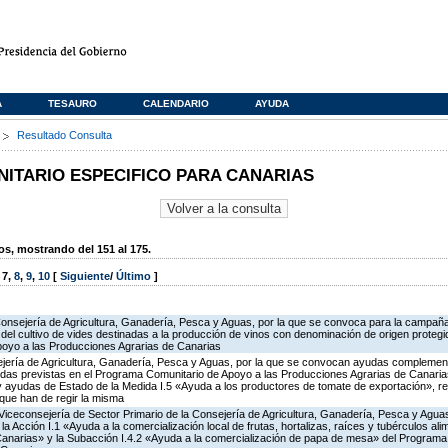
A
TESAURO
CALENDARIO
AYUDA
s
Resultado Consulta
TARIO ESPECIFICO PARA CANARIAS
, mostrando del 151 al 175.
,
7
,
8
,
9
,
10
[
Siguiente
/
Último
]
Consejería de Agricultura, Ganadería, Pesca y Aguas, por la que se convoca para la campañ
del cultivo de vides destinadas a la producción de vinos con denominación de origen protegi
poyo a las Producciones Agrarias de Canarias
ejería de Agricultura, Ganadería, Pesca y Aguas, por la que se convocan ayudas complemen
as previstas en el Programa Comunitario de Apoyo a las Producciones Agrarias de Canarias
ayudas de Estado de la Medida I.5 «Ayuda a los productores de tomate de exportación», re
que han de regir la misma
Viceconsejería de Sector Primario de la Consejería de Agricultura, Ganadería, Pesca y Aguas
Acción I.1 «Ayuda a la comercialización local de frutas, hortalizas, raíces y tubérculos alime
Canarias» y la Subacción I.4.2 «Ayuda a la comercialización de papa de mesa» del Program