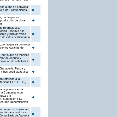
 por la que se convoca
yo a las Producciones
, por la que se
 producción de vinos
as
o referidas a la
edida I «Apoyo a la
flores y plantas vivas
vo de vides destinadas a
s, por la que se convoca
cciones Agrarias de
 por la que se modifica
ctor de caprino y
ntación de solicitudes
, Ganadería, Pesca y
 vides destinadas a la
o referidas a la
idas I.1.1, I.3, I.6,
ría prevista en la
ama Comunitario de
yuda a la
s», Subacción I.1.1
vinos con Denominación
 por la que se convocan
dos de vaca nodriza»,
 Comunitario de Apoyo a