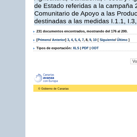
de Estado referidas a la campaña 
Comunitario de Apoyo a las Produc
destinadas a las medidas I.1.1, I.3, I,6,
231 documentos encontrados, mostrando del 176 al 200.
[
Primero
/
Anterior
]
3
,
4
,
5
,
6
,
7
,
8
,
9
,
10
[
Siguiente
/
Último
]
Tipos de exportación:
XLS
|
PDF
|
ODT
© Gobierno de Canarias