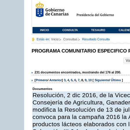
INICIO
CONSULTA
TESAURO
CALEN
Estás en:
Inicio
Consultas
Resultado Consulta
PROGRAMA COMUNITARIO ESPECIFICO 
231 documentos encontrados, mostrando del 176 al 200.
[
Primero
/
Anterior
]
3
,
4
,
5
,
6
,
7
,
8
,
9
,
10
[
Siguiente
/
Último
]
Documentos
Resolución, 2 dic 2016, de la Vice
Consejería de Agricultura, Ganader
modifica la Resolución de 13 de ju
convoca para la campaña 2016 la 
productos lácteos elaborados con l