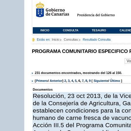
INICIO
CONSULTA
TESAURO
CALEN
Estás en:
Inicio
Consultas
Resultado Consulta
PROGRAMA COMUNITARIO ESPECIFICO 
231 documentos encontrados, mostrando del 126 al 150.
[
Primero
/
Anterior
]
2
,
3
,
4
,
5
,
6
,
7
,
8
,
9
[
Siguiente
/
Último
]
Documentos
Resolución, 23 oct 2013, de la Vic
de la Consejería de Agricultura, G
establecen condiciones para la co
humano de carne fresca de vacuno, 
Acción III.5 del Programa Comunit