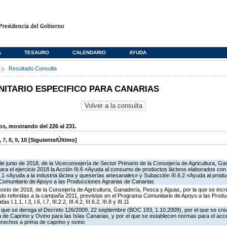
A
TESAURO
CALENDARIO
AYUDA
s
Resultado Consulta
TARIO ESPECIFICO PARA CANARIAS
, mostrando del 226 al 231.
,
7
,
8
,
9
,
10
[Siguiente/Último]
de junio de 2018, de la Viceconsejería de Sector Primario de la Consejería de Agricultura, G
ra el ejercicio 2018 la Acción III.6 «Ayuda al consumo de productos lácteos elaborados con
.6.1 «Ayuda a la industria láctea y queserías artesanales» y Subacción III.6.2 «Ayuda al produ
Comunitario de Apoyo a las Producciones Agrarias de Canarias
osto de 2018, de la Consejería de Agricultura, Ganadería, Pesca y Aguas, por la que se incr
do referidas a la campaña 2011, previstas en el Programa Comunitario de Apoyo a las Produ
.1.1, I.3, I.6, I.7, III.2.2, III.4.2, III.6.2, III.8 y III.11
el que se deroga el Decreto 126/2009, 22 septiembre (BOC 193, 1.10.2009), por el que se cre
de Caprino y Ovino para las Islas Canarias, y por el que se establecen normas para el acce
erechos a prima de caprino y ovino