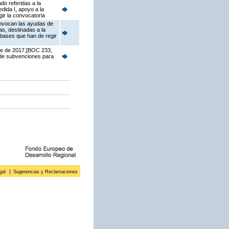
do referidas a la
dida I, apoyo a la
ir la convocatoria
onvocan las ayudas de
s, destinadas a la
 bases que han de regir
re de 2017,[BOC 233,
 de subvenciones para
gal
Sugerencias y Reclamaciones