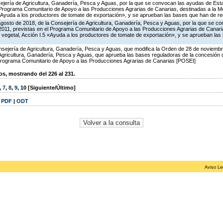
ejería de Agricultura, Ganadería, Pesca y Aguas, por la que se convocan las ayudas de Esta
Programa Comunitario de Apoyo a las Producciones Agrarias de Canarias, destinadas a la Me
«Ayuda a los productores de tomate de exportación», y se aprueban las bases que han de reg
agosto de 2018, de la Consejería de Agricultura, Ganadería, Pesca y Aguas, por la que se c
2011, previstas en el Programa Comunitario de Apoyo a las Producciones Agrarias de Canaria
 vegetal, Acción I.5 «Ayuda a los productores de tomate de exportación», y se aprueban las
sejería de Agricultura, Ganadería, Pesca y Aguas, que modifica la Orden de 28 de noviemb
 Agricultura, Ganadería, Pesca y Aguas, que aprueba las bases reguladoras de la concesión
rograma Comunitario de Apoyo a las Producciones Agrarias de Canarias [POSEI]
, mostrando del 226 al 231.
,
7
,
8
,
9
,
10
[Siguiente/Último]
|
PDF
|
ODT
Aviso Le