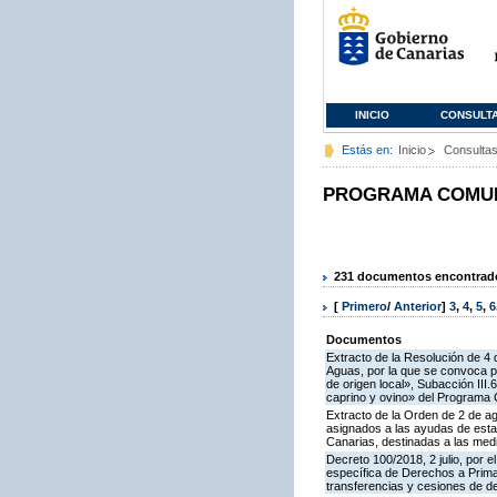
INICIO
CONSULT
Estás en:
Inicio
Consulta
PROGRAMA COMUNI
231 documentos encontrados
[
Primero
/
Anterior
]
3
,
4
,
5
,
6
Documentos
Extracto de la Resolución de 4 
Aguas, por la que se convoca pa
de origen local», Subacción III
caprino y ovino» del Programa 
Extracto de la Orden de 2 de ag
asignados a las ayudas de esta
Canarias, destinadas a las medidas I
Decreto 100/2018, 2 julio, por 
específica de Derechos a Prima 
transferencias y cesiones de d