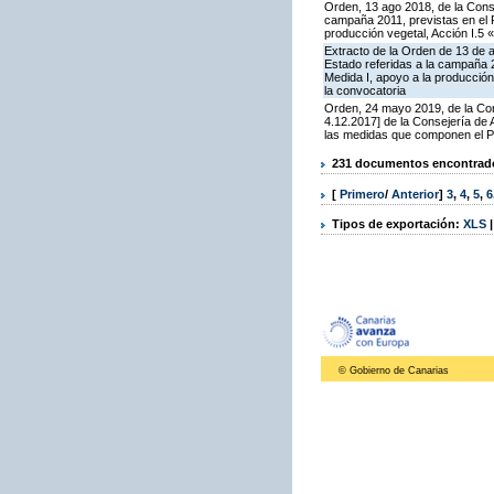
Orden, 13 ago 2018, de la Cons
campaña 2011, previstas en el 
producción vegetal, Acción I.5 
Extracto de la Orden de 13 de 
Estado referidas a la campaña 
Medida I, apoyo a la producción
la convocatoria
Orden, 24 mayo 2019, de la Con
4.12.2017] de la Consejería de
las medidas que componen el P
231 documentos encontrados
[
Primero
/
Anterior
]
3
,
4
,
5
,
6
Tipos de exportación:
XLS
© Gobierno de Canarias