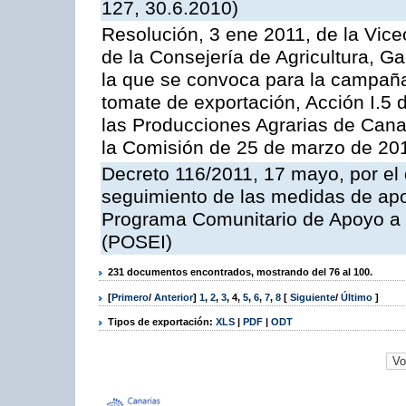
127, 30.6.2010)
Resolución, 3 ene 2011, de la Vice
de la Consejería de Agricultura, G
la que se convoca para la campaña
tomate de exportación, Acción I.5
las Producciones Agrarias de Cana
la Comisión de 25 de marzo de 201
Decreto 116/2011, 17 mayo, por el
seguimiento de las medidas de apoy
Programa Comunitario de Apoyo a 
(POSEI)
231 documentos encontrados, mostrando del 76 al 100.
[
Primero
/
Anterior
]
1
,
2
,
3
,
4
,
5
,
6
,
7
,
8
[
Siguiente
/
Último
]
Tipos de exportación:
XLS
|
PDF
|
ODT