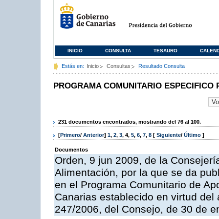
INICIO
CONSULTA
TESAURO
CALEN
Estás en:
Inicio
Consultas
Resultado Consulta
PROGRAMA COMUNITARIO ESPECIFICO 
231 documentos encontrados, mostrando del 76 al 100.
[
Primero
/
Anterior
]
1
,
2
,
3
,
4
,
5
,
6
,
7
,
8
[
Siguiente
/
Último
]
Documentos
Orden, 9 jun 2009, de la Consejerí
Alimentación, por la que se da pub
en el Programa Comunitario de Apo
Canarias establecido en virtud del
247/2006, del Consejo, de 30 de e