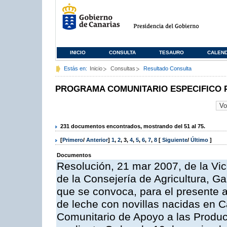
INICIO
CONSULTA
TESAURO
CALEN
Estás en:
Inicio
Consultas
Resultado Consulta
PROGRAMA COMUNITARIO ESPECIFICO 
231 documentos encontrados, mostrando del 51 al 75.
[
Primero
/
Anterior
]
1
,
2
,
3
,
4
,
5
,
6
,
7
,
8
[
Siguiente
/
Último
]
Documentos
Resolución, 21 mar 2007, de la Vic
de la Consejería de Agricultura, G
que se convoca, para el presente a
de leche con novillas nacidas en C
Comunitario de Apoyo a las Produc