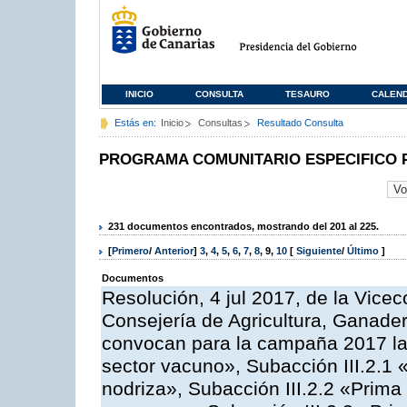
INICIO
CONSULTA
TESAURO
CALEN
Estás en:
Inicio
Consultas
Resultado Consulta
PROGRAMA COMUNITARIO ESPECIFICO 
231 documentos encontrados, mostrando del 201 al 225.
[
Primero
/
Anterior
]
3
,
4
,
5
,
6
,
7
,
8
,
9
,
10
[
Siguiente
/
Último
]
Documentos
Resolución, 4 jul 2017, de la Vicec
Consejería de Agricultura, Ganader
convocan para la campaña 2017 las
sector vacuno», Subacción III.2.1 
nodriza», Subacción III.2.2 «Prima 