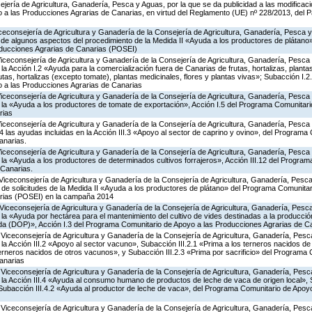
jería de Agricultura, Ganadería, Pesca y Aguas, por la que se da publicidad a las modificac
a las Producciones Agrarias de Canarias, en virtud del Reglamento (UE) nº 228/2013, del 
iceconsejería de Agricultura y Ganadería de la Consejería de Agricultura, Ganadería, Pesca y
ón de algunos aspectos del procedimiento de la Medida II «Ayuda a los productores de plátan
oducciones Agrarias de Canarias (POSEI)
Viceconsejería de Agricultura y Ganadería de la Consejería de Agricultura, Ganadería, Pesca
 Acción I.2 «Ayuda para la comercialización fuera de Canarias de frutas, hortalizas, planta
tas, hortalizas (excepto tomate), plantas medicinales, flores y plantas vivas»; Subacción I.2
 a las Producciones Agrarias de Canarias
Viceconsejería de Agricultura y Ganadería de la Consejería de Agricultura, Ganadería, Pesca
a «Ayuda a los productores de tomate de exportación», Acción I.5 del Programa Comunitari
rias
Viceconsejería de Agricultura y Ganadería de la Consejería de Agricultura, Ganadería, Pesca
las ayudas incluidas en la Acción III.3 «Apoyo al sector de caprino y ovino», del Programa
anarias.
Viceconsejería de Agricultura y Ganadería de la Consejería de Agricultura, Ganadería, Pesca
a «Ayuda a los productores de determinados cultivos forrajeros», Acción III.12 del Progra
 Canarias.
Viceconsejería de Agricultura y Ganadería de la Consejería de Agricultura, Ganadería, Pesca
 de solicitudes de la Medida II «Ayuda a los productores de plátano» del Programa Comunitar
rias (POSEI) en la campaña 2014
Viceconsejería de Agricultura y Ganadería de la Consejería de Agricultura, Ganadería, Pesca
a «Ayuda por hectárea para el mantenimiento del cultivo de vides destinadas a la producció
da (DOP)», Acción I.3 del Programa Comunitario de Apoyo a las Producciones Agrarias de C
Viceconsejería de Agricultura y Ganadería de la Consejería de Agricultura, Ganadería, Pesc
 Acción III.2 «Apoyo al sector vacuno», Subacción III.2.1 «Prima a los terneros nacidos de
terneros nacidos de otros vacunos», y Subacción III.2.3 «Prima por sacrificio» del Programa
anarias
Viceconsejería de Agricultura y Ganadería de la Consejería de Agricultura, Ganadería, Pesc
a Acción III.4 «Ayuda al consumo humano de productos de leche de vaca de origen local», S
y Subacción III.4.2 «Ayuda al productor de leche de vaca», del Programa Comunitario de Apoy
Viceconsejería de Agricultura y Ganadería de la Consejería de Agricultura, Ganadería, Pesc