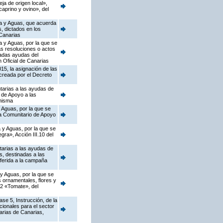
a de origen local»,
caprino y ovino», del
ca y Aguas, que acuerda
s, dictados en los
Canarias
a y Aguas, por la que se
as resoluciones o actos
nadas ayudas del
 Oficial de Canarias
15, la asignación de las
 creada por el Decreto
tarias a las ayudas de
 de Apoyo a las
 misma
 Aguas, por la que se
ma Comunitario de Apoyo
 y Aguas, por la que se
ra», Acción III.10 del
tarias a las ayudas de
, destinadas a las
ferida a la campaña
 y Aguas, por la que se
s ornamentales, flores y
.2 «Tomate», del
se 5, Instrucción, de la
ionales para el sector
arias de Canarias,