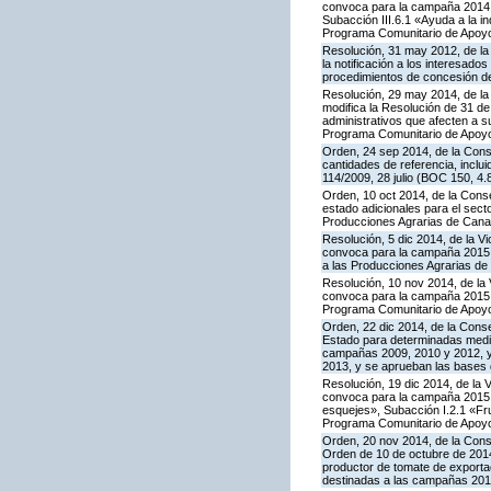
convoca para la campaña 2014 l
Subacción III.6.1 «Ayuda a la i
Programa Comunitario de Apoyo
Resolución, 31 may 2012, de la
la notificación a los interesado
procedimientos de concesión d
Resolución, 29 may 2014, de la 
modifica la Resolución de 31 de
administrativos que afecten a 
Programa Comunitario de Apoyo a
Orden, 24 sep 2014, de la Cons
cantidades de referencia, inclu
114/2009, 28 julio (BOC 150, 4.
Orden, 10 oct 2014, de la Cons
estado adicionales para el sect
Producciones Agrarias de Canar
Resolución, 5 dic 2014, de la V
convoca para la campaña 2015 l
a las Producciones Agrarias de
Resolución, 10 nov 2014, de la 
convoca para la campaña 2015 la
Programa Comunitario de Apoyo
Orden, 22 dic 2014, de la Cons
Estado para determinadas medid
campañas 2009, 2010 y 2012, y 
2013, y se aprueban las bases 
Resolución, 19 dic 2014, de la 
convoca para la campaña 2015 la
esquejes», Subacción I.2.1 «Fru
Programa Comunitario de Apoyo
Orden, 20 nov 2014, de la Conse
Orden de 10 de octubre de 201
productor de tomate de exporta
destinadas a las campañas 2010