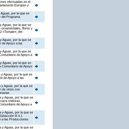
iones efectuadas en el
Parlamento Europeo y
 Aguas, por la que se
o» del Programa
 y Aguas, por la que se
s ornamentales, flores y
.2 «Tomate», del
 y Aguas, por la que se
o de Apoyo a las
 y Aguas, por la que se
 Comunitario de Apoyo a
 y Aguas, por la que se
ma Comunitario de Apoyo
 y Aguas, por la que se
io de Apoyo a las
 y Aguas, por la que se
n de vinos con
anarias
a y Aguas, por la que se
 vaca nodriza»,
 Comunitario de Apoyo a
a y Aguas, por la que se
ubacción III.4.1
o a las Producciones
a y Aguas, por la que se