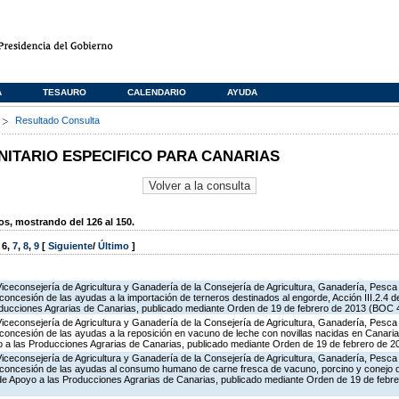
A
TESAURO
CALENDARIO
AYUDA
s
Resultado Consulta
TARIO ESPECIFICO PARA CANARIAS
, mostrando del 126 al 150.
,
6
,
7
,
8
,
9
[
Siguiente
/
Último
]
Viceconsejería de Agricultura y Ganadería de la Consejería de Agricultura, Ganadería, Pesca
concesión de las ayudas a la importación de terneros destinados al engorde, Acción III.2.4 
ducciones Agrarias de Canarias, publicado mediante Orden de 19 de febrero de 2013 (BOC 4
Viceconsejería de Agricultura y Ganadería de la Consejería de Agricultura, Ganadería, Pesca
concesión de las ayudas a la reposición en vacuno de leche con novillas nacidas en Canarias
 a las Producciones Agrarias de Canarias, publicado mediante Orden de 19 de febrero de 2
Viceconsejería de Agricultura y Ganadería de la Consejería de Agricultura, Ganadería, Pesca
 concesión de las ayudas al consumo humano de carne fresca de vacuno, porcino y conejo de
 de Apoyo a las Producciones Agrarias de Canarias, publicado mediante Orden de 19 de febr