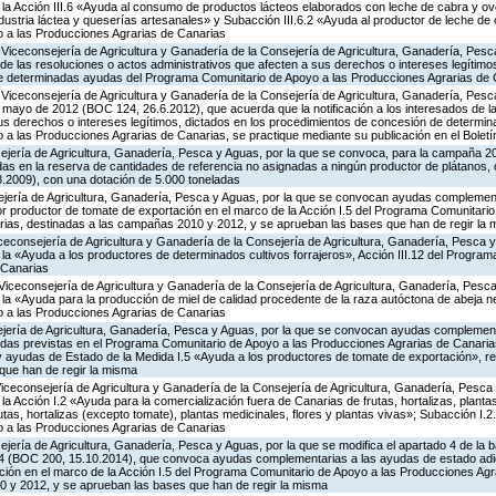
a Acción III.6 «Ayuda al consumo de productos lácteos elaborados con leche de cabra y ovej
ndustria láctea y queserías artesanales» y Subacción III.6.2 «Ayuda al productor de leche de 
 a las Producciones Agrarias de Canarias
 Viceconsejería de Agricultura y Ganadería de la Consejería de Agricultura, Ganadería, Pes
s de las resoluciones o actos administrativos que afecten a sus derechos o intereses legítimo
e determinadas ayudas del Programa Comunitario de Apoyo a las Producciones Agrarias de 
Viceconsejería de Agricultura y Ganadería de la Consejería de Agricultura, Ganadería, Pesc
 mayo de 2012 (BOC 124, 26.6.2012), que acuerda que la notificación a los interesados de l
sus derechos o intereses legítimos, dictados en los procedimientos de concesión de determi
 las Producciones Agrarias de Canarias, se practique mediante su publicación en el Boletín
ejería de Agricultura, Ganadería, Pesca y Aguas, por la que se convoca, para la campaña 20
idas en la reserva de cantidades de referencia no asignadas a ningún productor de plátanos,
8.2009), con una dotación de 5.000 toneladas
ejería de Agricultura, Ganadería, Pesca y Aguas, por la que se convocan ayudas complemen
or productor de tomate de exportación en el marco de la Acción I.5 del Programa Comunitario
ias, destinadas a las campañas 2010 y 2012, y se aprueban las bases que han de regir la
iceconsejería de Agricultura y Ganadería de la Consejería de Agricultura, Ganadería, Pesca y
a «Ayuda a los productores de determinados cultivos forrajeros», Acción III.12 del Progra
 Canarias
Viceconsejería de Agricultura y Ganadería de la Consejería de Agricultura, Ganadería, Pesca
 «Ayuda para la producción de miel de calidad procedente de la raza autóctona de abeja neg
 a las Producciones Agrarias de Canarias
ejería de Agricultura, Ganadería, Pesca y Aguas, por la que se convocan ayudas complemen
as previstas en el Programa Comunitario de Apoyo a las Producciones Agrarias de Canarias
ayudas de Estado de la Medida I.5 «Ayuda a los productores de tomate de exportación», re
que han de regir la misma
Viceconsejería de Agricultura y Ganadería de la Consejería de Agricultura, Ganadería, Pesca
 Acción I.2 «Ayuda para la comercialización fuera de Canarias de frutas, hortalizas, planta
tas, hortalizas (excepto tomate), plantas medicinales, flores y plantas vivas»; Subacción I.2
 a las Producciones Agrarias de Canarias
jería de Agricultura, Ganadería, Pesca y Aguas, por la que se modifica el apartado 4 de la ba
4 (BOC 200, 15.10.2014), que convoca ayudas complementarias a las ayudas de estado adic
ción en el marco de la Acción I.5 del Programa Comunitario de Apoyo a las Producciones Agr
 y 2012, y se aprueban las bases que han de regir la misma