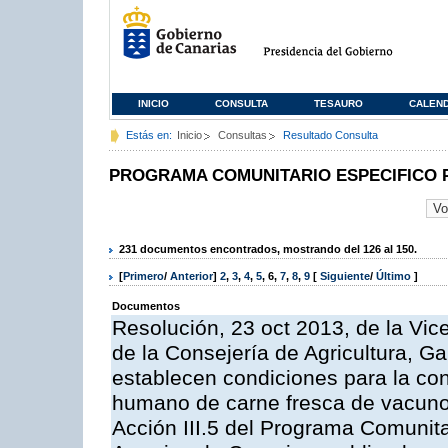
INICIO
CONSULTA
TESAURO
CALEN
Estás en:
Inicio
Consultas
Resultado Consulta
PROGRAMA COMUNITARIO ESPECIFICO 
231 documentos encontrados, mostrando del 126 al 150.
[
Primero
/
Anterior
]
2
,
3
,
4
,
5
,
6
,
7
,
8
,
9
[
Siguiente
/
Último
]
Documentos
Resolución, 23 oct 2013, de la Vic
de la Consejería de Agricultura, G
establecen condiciones para la co
humano de carne fresca de vacuno, 
Acción III.5 del Programa Comunit