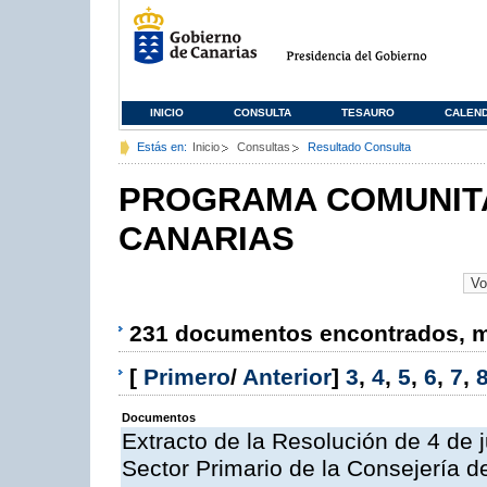
INICIO
CONSULTA
TESAURO
CALEN
Estás en:
Inicio
Consultas
Resultado Consulta
PROGRAMA COMUNITA
CANARIAS
231 documentos encontrados, mo
[
Primero
/
Anterior
]
3
,
4
,
5
,
6
,
7
,
Documentos
Extracto de la Resolución de 4 de 
Sector Primario de la Consejería d