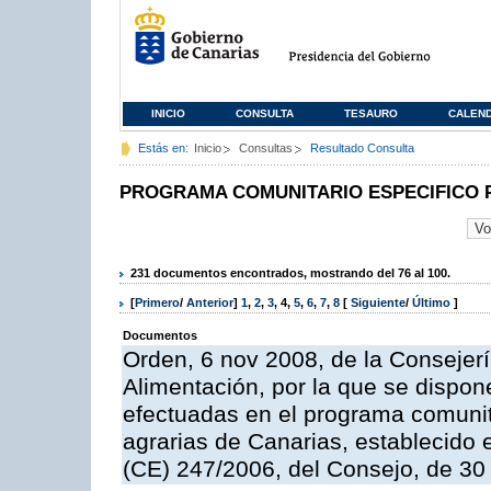
INICIO
CONSULTA
TESAURO
CALEN
Estás en:
Inicio
Consultas
Resultado Consulta
PROGRAMA COMUNITARIO ESPECIFICO 
231 documentos encontrados, mostrando del 76 al 100.
[
Primero
/
Anterior
]
1
,
2
,
3
,
4
,
5
,
6
,
7
,
8
[
Siguiente
/
Último
]
Documentos
Orden, 6 nov 2008, de la Consejerí
Alimentación, por la que se dispon
efectuadas en el programa comunit
agrarias de Canarias, establecido e
(CE) 247/2006, del Consejo, de 30