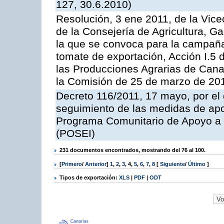
127, 30.6.2010)
Resolución, 3 ene 2011, de la Vice
de la Consejería de Agricultura, G
la que se convoca para la campaña
tomate de exportación, Acción I.5
las Producciones Agrarias de Cana
la Comisión de 25 de marzo de 201
Decreto 116/2011, 17 mayo, por el
seguimiento de las medidas de apoy
Programa Comunitario de Apoyo a 
(POSEI)
231 documentos encontrados, mostrando del 76 al 100.
[
Primero
/
Anterior
]
1
,
2
,
3
,
4
,
5
,
6
,
7
,
8
[
Siguiente
/
Último
]
Tipos de exportación:
XLS
|
PDF
|
ODT