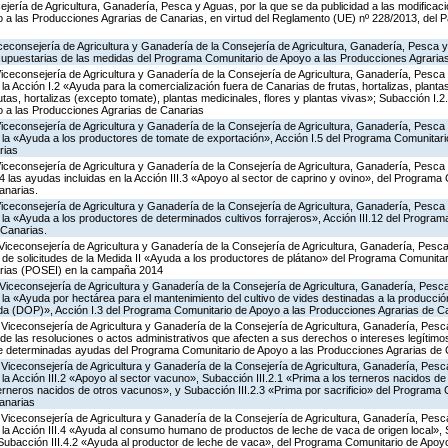
jería de Agricultura, Ganadería, Pesca y Aguas, por la que se da publicidad a las modificac
a las Producciones Agrarias de Canarias, en virtud del Reglamento (UE) nº 228/2013, del 
iceconsejería de Agricultura y Ganadería de la Consejería de Agricultura, Ganadería, Pesca y
supuestarias de las medidas del Programa Comunitario de Apoyo a las Producciones Agrari
Viceconsejería de Agricultura y Ganadería de la Consejería de Agricultura, Ganadería, Pesca
 Acción I.2 «Ayuda para la comercialización fuera de Canarias de frutas, hortalizas, planta
tas, hortalizas (excepto tomate), plantas medicinales, flores y plantas vivas»; Subacción I.2
 a las Producciones Agrarias de Canarias
Viceconsejería de Agricultura y Ganadería de la Consejería de Agricultura, Ganadería, Pesca
a «Ayuda a los productores de tomate de exportación», Acción I.5 del Programa Comunitari
rias
Viceconsejería de Agricultura y Ganadería de la Consejería de Agricultura, Ganadería, Pesca
las ayudas incluidas en la Acción III.3 «Apoyo al sector de caprino y ovino», del Programa
anarias.
Viceconsejería de Agricultura y Ganadería de la Consejería de Agricultura, Ganadería, Pesca
a «Ayuda a los productores de determinados cultivos forrajeros», Acción III.12 del Progra
 Canarias.
Viceconsejería de Agricultura y Ganadería de la Consejería de Agricultura, Ganadería, Pesca
 de solicitudes de la Medida II «Ayuda a los productores de plátano» del Programa Comunitar
rias (POSEI) en la campaña 2014
Viceconsejería de Agricultura y Ganadería de la Consejería de Agricultura, Ganadería, Pesca
a «Ayuda por hectárea para el mantenimiento del cultivo de vides destinadas a la producció
da (DOP)», Acción I.3 del Programa Comunitario de Apoyo a las Producciones Agrarias de C
 Viceconsejería de Agricultura y Ganadería de la Consejería de Agricultura, Ganadería, Pes
s de las resoluciones o actos administrativos que afecten a sus derechos o intereses legítimo
e determinadas ayudas del Programa Comunitario de Apoyo a las Producciones Agrarias de 
Viceconsejería de Agricultura y Ganadería de la Consejería de Agricultura, Ganadería, Pesc
 Acción III.2 «Apoyo al sector vacuno», Subacción III.2.1 «Prima a los terneros nacidos de
terneros nacidos de otros vacunos», y Subacción III.2.3 «Prima por sacrificio» del Programa
anarias
Viceconsejería de Agricultura y Ganadería de la Consejería de Agricultura, Ganadería, Pesc
a Acción III.4 «Ayuda al consumo humano de productos de leche de vaca de origen local», S
y Subacción III.4.2 «Ayuda al productor de leche de vaca», del Programa Comunitario de Apoy