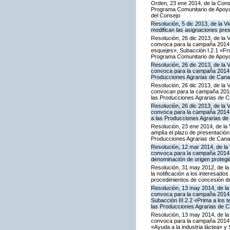
Orden, 23 ene 2014, de la Conse
Programa Comunitario de Apoyo 
del Consejo
Resolución, 5 dic 2013, de la V
modifican las asignaciones pre
Resolución, 26 dic 2013, de la 
convoca para la campaña 2014 la
esquejes», Subacción I.2.1 «Fru
Programa Comunitario de Apoyo
Resolución, 26 dic 2013, de la 
convoca para la campaña 2014 l
Producciones Agrarias de Cana
Resolución, 26 dic 2013, de la 
convocan para la campaña 2014 
las Producciones Agrarias de C
Resolución, 26 dic 2013, de la 
convoca para la campaña 2014 l
a las Producciones Agrarias de
Resolución, 23 ene 2014, de la 
amplía el plazo de presentación
Producciones Agrarias de Cana
Resolución, 12 mar 2014, de la 
convoca para la campaña 2014 l
denominación de origen protegi
Resolución, 31 may 2012, de la
la notificación a los interesado
procedimientos de concesión d
Resolución, 13 may 2014, de la 
convoca para la campaña 2014 la
Subacción III.2.2 «Prima a los 
las Producciones Agrarias de C
Resolución, 13 may 2014, de la 
convoca para la campaña 2014 l
«Ayuda a la industria láctea» 