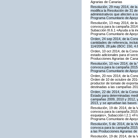
Agrarias de Canarias
Resolución, 29 may 2014, de la 
modifica la Resolución de 31 de
administrativos que afecten a 
Programa Comunitario de Apoyo a
Resolución, 13 may 2014, de la 
convoca para la campaña 2014 l
Subacción III.6.1 «Ayuda a la i
Programa Comunitario de Apoyo
Orden, 24 sep 2014, de la Cons
cantidades de referencia, inclu
114/2009, 28 julio (BOC 150, 4.
Orden, 10 oct 2014, de la Cons
estado adicionales para el sect
Producciones Agrarias de Canar
Resolución, 10 nov 2014, de la 
convoca para la campaña 2015 la
Programa Comunitario de Apoyo
Orden, 20 nov 2014, de la Conse
Orden de 10 de octubre de 201
productor de tomate de exporta
destinadas a las campañas 2010
Orden, 22 dic 2014, de la Cons
Estado para determinadas medid
campañas 2009, 2010 y 2012, y 
2013, y se aprueban las bases 
Resolución, 19 dic 2014, de la 
convoca para la campaña 2015 la
esquejes», Subacción I.2.1 «Fru
Programa Comunitario de Apoyo
Resolución, 5 dic 2014, de la V
convoca para la campaña 2015 l
a las Producciones Agrarias de
Resolución, 19 dic 2014, de la 