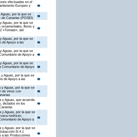
iones efectuadas en el
Parlamento Europeo y
 Aguas, por la que se
as de Canarias (POSEI)
 y Aguas, por la que se
s ornamentales, flores y
.2 «Tomate», del
 y Aguas, por la que se
o de Apoyo a las
 y Aguas, por la que se
 Comunitario de Apoyo a
 y Aguas, por la que se
ma Comunitario de Apoyo
 y Aguas, por la que se
io de Apoyo a las
 y Aguas, por la que se
n de vinos con
anarias
ca y Aguas, que acuerda
s, dictados en los
Canarias
a y Aguas, por la que se
 vaca nodriza»,
 Comunitario de Apoyo a
a y Aguas, por la que se
ubacción III.4.1
o a las Producciones