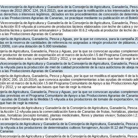
Viceconsejería de Agricultura y Ganadería de la Consejería de Agricultura, Ganadería, Pesc
 mayo de 2012 (BOC 124, 26.6.2012), que acuerda que la notificación a los interesados de l
sus derechos o intereses legítimos, dictados en los procedimientos de concesión de determi
 las Producciones Agrarias de Canarias, se practique mediante su publicación en el Boletín
Viceconsejería de Agricultura y Ganadería de la Consejería de Agricultura, Ganadería, Pesc
a Acción III.6 «Ayuda al consumo de productos lácteos elaborados con leche de cabra y ovej
ndustria láctea y queserías artesanales» y Subacción III.6.2 «Ayuda al productor de leche de 
 a las Producciones Agrarias de Canarias
ejería de Agricultura, Ganadería, Pesca y Aguas, por la que se convoca, para la campaña 20
idas en la reserva de cantidades de referencia no asignadas a ningún productor de plátanos,
8.2009), con una dotación de 5.000 toneladas
ejería de Agricultura, Ganadería, Pesca y Aguas, por la que se convocan ayudas complemen
or productor de tomate de exportación en el marco de la Acción I.5 del Programa Comunitario
ias, destinadas a las campañas 2010 y 2012, y se aprueban las bases que han de regir la
Viceconsejería de Agricultura y Ganadería de la Consejería de Agricultura, Ganadería, Pesca
 «Ayuda para la producción de miel de calidad procedente de la raza autóctona de abeja neg
 a las Producciones Agrarias de Canarias
jería de Agricultura, Ganadería, Pesca y Aguas, por la que se modifica el apartado 4 de la ba
4 (BOC 200, 15.10.2014), que convoca ayudas complementarias a las ayudas de estado adic
ción en el marco de la Acción I.5 del Programa Comunitario de Apoyo a las Producciones Agr
 y 2012, y se aprueban las bases que han de regir la misma
ejería de Agricultura, Ganadería, Pesca y Aguas, por la que se convocan ayudas complemen
as previstas en el Programa Comunitario de Apoyo a las Producciones Agrarias de Canarias
ayudas de Estado de la Medida I.5 «Ayuda a los productores de tomate de exportación», re
que han de regir la misma
Viceconsejería de Agricultura y Ganadería de la Consejería de Agricultura, Ganadería, Pesca
 Acción I.2 «Ayuda para la comercialización fuera de Canarias de frutas, hortalizas, planta
tas, hortalizas (excepto tomate), plantas medicinales, flores y plantas vivas»; Subacción I.2
 a las Producciones Agrarias de Canarias
iceconsejería de Agricultura y Ganadería de la Consejería de Agricultura, Ganadería, Pesca y
a «Ayuda a los productores de determinados cultivos forrajeros», Acción III.12 del Progra
 Canarias
Viceconsejería de Agricultura y Ganadería de la Consejería de Agricultura, Ganadería, Pesca