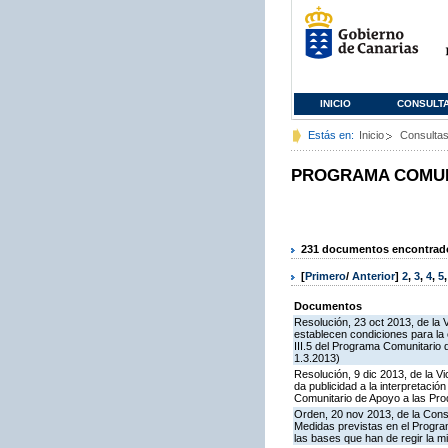
INICIO
CONSULT
Estás en:
Inicio
Consulta
PROGRAMA COMUNI
231 documentos encontrados
[
Primero
/
Anterior
]
2
,
3
,
4
,
5
Documentos
Resolución, 23 oct 2013, de la 
establecen condiciones para la
III.5 del Programa Comunitario
1.3.2013)
Resolución, 9 dic 2013, de la V
da publicidad a la interpretaci
Comunitario de Apoyo a las Pr
Orden, 20 nov 2013, de la Cons
Medidas previstas en el Progra
las bases que han de regir la 