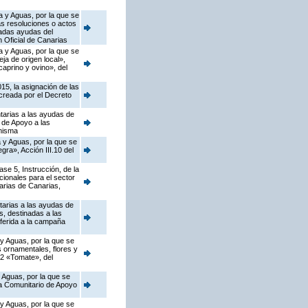
a y Aguas, por la que se
as resoluciones o actos
nadas ayudas del
 Oficial de Canarias
a y Aguas, por la que se
a de origen local»,
caprino y ovino», del
15, la asignación de las
 creada por el Decreto
tarias a las ayudas de
 de Apoyo a las
 misma
 y Aguas, por la que se
ra», Acción III.10 del
se 5, Instrucción, de la
ionales para el sector
arias de Canarias,
tarias a las ayudas de
, destinadas a las
ferida a la campaña
 y Aguas, por la que se
s ornamentales, flores y
.2 «Tomate», del
 Aguas, por la que se
ma Comunitario de Apoyo
 y Aguas, por la que se