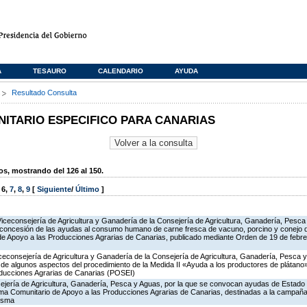
A
TESAURO
CALENDARIO
AYUDA
s
Resultado Consulta
TARIO ESPECIFICO PARA CANARIAS
, mostrando del 126 al 150.
,
6
,
7
,
8
,
9
[
Siguiente
/
Último
]
Viceconsejería de Agricultura y Ganadería de la Consejería de Agricultura, Ganadería, Pesca
 concesión de las ayudas al consumo humano de carne fresca de vacuno, porcino y conejo de
 de Apoyo a las Producciones Agrarias de Canarias, publicado mediante Orden de 19 de febr
iceconsejería de Agricultura y Ganadería de la Consejería de Agricultura, Ganadería, Pesca y
ón de algunos aspectos del procedimiento de la Medida II «Ayuda a los productores de plátan
oducciones Agrarias de Canarias (POSEI)
ejería de Agricultura, Ganadería, Pesca y Aguas, por la que se convocan ayudas de Estado
ma Comunitario de Apoyo a las Producciones Agrarias de Canarias, destinadas a la campañ
misma