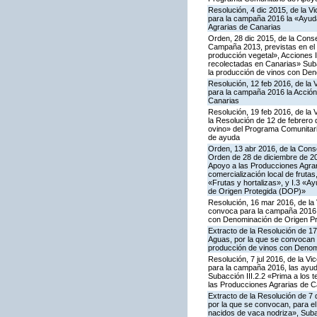
Resolución, 4 dic 2015, de la V
para la campaña 2016 la «Ayuda
Agrarias de Canarias
Orden, 28 dic 2015, de la Conse
Campaña 2013, previstas en el 
producción vegetal», Acciones I.
recolectadas en Canarias» Subac
la producción de vinos con De
Resolución, 12 feb 2016, de la 
para la campaña 2016 la Acción
Canarias
Resolución, 19 feb 2016, de la 
la Resolución de 12 de febrero
ovino» del Programa Comunitari
de ayuda
Orden, 13 abr 2016, de la Conse
Orden de 28 de diciembre de 20
Apoyo a las Producciones Agrari
comercialización local de frutas
«Frutas y hortalizas», y I.3 «A
de Origen Protegida (DOP)»
Resolución, 16 mar 2016, de la 
convoca para la campaña 2016 la
con Denominación de Origen Pr
Extracto de la Resolución de 17
Aguas, por la que se convocan p
producción de vinos con Denom
Resolución, 7 jul 2016, de la V
para la campaña 2016, las ayuda
Subacción III.2.2 «Prima a los 
las Producciones Agrarias de C
Extracto de la Resolución de 7 
por la que se convocan, para el 
nacidos de vaca nodriza», Subac