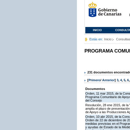
INICIO
CONSULT
Estás en:
Inicio
Consulta
PROGRAMA COMUNI
231 documentos encontrados
[
Primero
/
Anterior
]
3
,
4
,
5
,
6
Documentos
Orden, 11 mar 2015, de la Conse
Programa Comunitario de Apoyo 
del Consejo
Resolución, 28 ene 2015, de la 
amplía el plazo de presentació
de Apoyo a las Producciones A
Orden, 10 abr 2015, de la Conse
Orden de 22 de diciembre de 2
medidas previstas en el Progra
y ayudas de Estado de la Medid