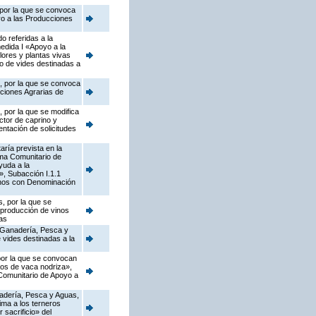
 por la que se convoca
yo a las Producciones
o referidas a la
edida I «Apoyo a la
flores y plantas vivas
vo de vides destinadas a
s, por la que se convoca
cciones Agrarias de
 por la que se modifica
ctor de caprino y
ntación de solicitudes
ría prevista en la
ama Comunitario de
yuda a la
s», Subacción I.1.1
vinos con Denominación
, por la que se
 producción de vinos
as
, Ganadería, Pesca y
 vides destinadas a la
 por la que se convocan
dos de vaca nodriza»,
 Comunitario de Apoyo a
anadería, Pesca y Aguas,
ima a los terneros
 sacrificio» del