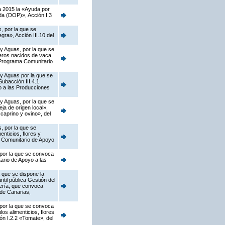
a 2015 la «Ayuda por
da (DOP)», Acción I.3
, por la que se
ra», Acción III.10 del
 y Aguas, por la que se
neros nacidos de vaca
l Programa Comunitario
 y Aguas por la que se
ubacción III.4.1
o a las Producciones
 y Aguas, por la que se
a de origen local»,
caprino y ovino», del
, por la que se
nticios, flores y
a Comunitario de Apoyo
 por la que se convoca
ario de Apoyo a las
 que se dispone la
til pública Gestión del
jería, que convoca
de Canarias,
 por la que se convoca
os alimenticios, flores
ión I.2.2 «Tomate», del