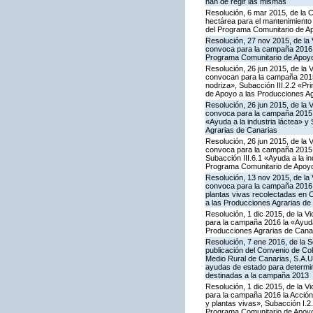
han de regir las mismas
Resolución, 6 mar 2015, de la 
hectárea para el mantenimiento 
del Programa Comunitario de A
Resolución, 27 nov 2015, de la 
convoca para la campaña 2016 la
Programa Comunitario de Apoyo
Resolución, 26 jun 2015, de la 
convocan para la campaña 2015 
nodriza», Subacción III.2.2 «Pr
de Apoyo a las Producciones Ag
Resolución, 26 jun 2015, de la 
convoca para la campaña 2015 l
«Ayuda a la industria láctea» 
Agrarias de Canarias
Resolución, 26 jun 2015, de la 
convoca para la campaña 2015 l
Subacción III.6.1 «Ayuda a la i
Programa Comunitario de Apoyo
Resolución, 13 nov 2015, de la 
convoca para la campaña 2016 la 
plantas vivas recolectadas en 
a las Producciones Agrarias de
Resolución, 1 dic 2015, de la V
para la campaña 2016 la «Ayuda 
Producciones Agrarias de Cana
Resolución, 7 ene 2016, de la S
publicación del Convenio de Col
Medio Rural de Canarias, S.A.U
ayudas de estado para determi
destinadas a la campaña 2013
Resolución, 1 dic 2015, de la V
para la campaña 2016 la Acción I
y plantas vivas», Subacción I.2
Programa Comunitario de Apoyo