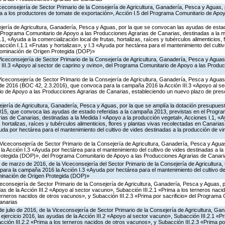
iceconsejería de Sector Primario de la Consejería de Agricultura, Ganadería, Pesca y Aguas,
 a los productores de tomate de exportación», Acción I.5 del Programa Comunitario de Apo
jería de Agricultura, Ganadería, Pesca y Aguas, por la que se convocan las ayudas de estad
Programa Comunitario de Apoyo a las Producciones Agrarias de Canarias, destinadas a la m
1, «Ayuda a la comercialización local de frutas, hortalizas, raíces y tubérculos alimenticios, 
ción I.1.1 «Frutas y hortalizas», y I.3 «Ayuda por hectárea para el mantenimiento del culti
nominación de Origen Protegida (DOP)»
Viceconsejería de Sector Primario de la Consejería de Agricultura, Ganadería, Pesca y Agua
 III.3 «Apoyo al sector de caprino y ovino», del Programa Comunitario de Apoyo a las Produ
Viceconsejería de Sector Primario de la Consejería de Agricultura, Ganadería, Pesca y Aguas,
 de 2016 (BOC 42, 2.3.2016), que convoca para la campaña 2016 la Acción III.3 «Apoyo al se
o de Apoyo a las Producciones Agrarias de Canarias, estableciendo un nuevo plazo de prese
jería de Agricultura, Ganadería, Pesca y Aguas, por la que se amplía la dotación presupuesta
15, que convoca las ayudas de estado referidas a la campaña 2013, previstas en el Progr
as de Canarias, destinadas a la Medida I «Apoyo a la producción vegetal», Acciones I.1, «A
, hortalizas, raíces y tubérculos alimenticios, flores y plantas vivas recolectadas en Canaria
yuda por hectárea para el mantenimiento del cultivo de vides destinadas a la producción de 
Viceconsejería de Sector Primario de la Consejería de Agricultura, Ganadería, Pesca y Aguas
 Acción I.3 «Ayuda por hectárea para el mantenimiento del cultivo de vides destinadas a la
otegida (DOP)», del Programa Comunitario de Apoyo a las Producciones Agrarias de Canari
 de marzo de 2016, de la Viceconsejería del Sector Primario de la Consejería de Agricultura
ara la campaña 2016 la Acción I.3 «Ayuda por hectárea para el mantenimiento del cultivo de
inación de Origen Protegida (DOP)»
iceconsejería de Sector Primario de la Consejería de Agricultura, Ganadería, Pesca y Aguas,
s de la Acción III.2 «Apoyo al sector vacuno», Subacción III.2.1 «Prima a los terneros naci
terneros nacidos de otros vacunos», y Subacción III.2.3 «Prima por sacrificio» del Programa
anarias
de julio de 2016, de la Viceconsejería de Sector Primario de la Consejería de Agricultura, G
ejercicio 2016, las ayudas de la Acción III.2 «Apoyo al sector vacuno», Subacción III.2.1 «Pr
ción III.2.2 «Prima a los terneros nacidos de otros vacunos», y Subacción III.2.3 «Prima por