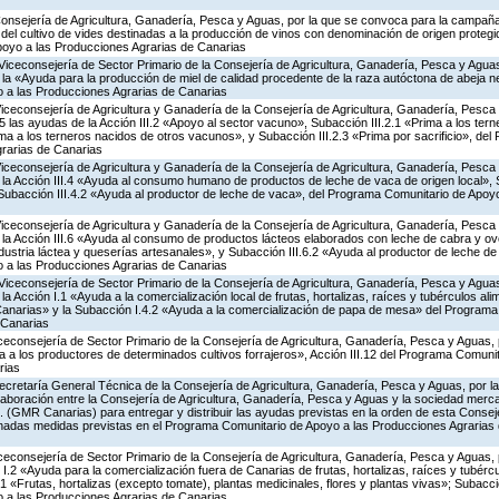
Consejería de Agricultura, Ganadería, Pesca y Aguas, por la que se convoca para la campañ
del cultivo de vides destinadas a la producción de vinos con denominación de origen protegi
poyo a las Producciones Agrarias de Canarias
Viceconsejería de Sector Primario de la Consejería de Agricultura, Ganadería, Pesca y Aguas
 «Ayuda para la producción de miel de calidad procedente de la raza autóctona de abeja neg
 a las Producciones Agrarias de Canarias
Viceconsejería de Agricultura y Ganadería de la Consejería de Agricultura, Ganadería, Pesca
las ayudas de la Acción III.2 «Apoyo al sector vacuno», Subacción III.2.1 «Prima a los ter
ima a los terneros nacidos de otros vacunos», y Subacción III.2.3 «Prima por sacrificio», de
rarias de Canarias
Viceconsejería de Agricultura y Ganadería de la Consejería de Agricultura, Ganadería, Pesca
a Acción III.4 «Ayuda al consumo humano de productos de leche de vaca de origen local», S
y Subacción III.4.2 «Ayuda al productor de leche de vaca», del Programa Comunitario de Apoy
Viceconsejería de Agricultura y Ganadería de la Consejería de Agricultura, Ganadería, Pesca
a Acción III.6 «Ayuda al consumo de productos lácteos elaborados con leche de cabra y ovej
ndustria láctea y queserías artesanales», y Subacción III.6.2 «Ayuda al productor de leche de 
 a las Producciones Agrarias de Canarias
Viceconsejería de Sector Primario de la Consejería de Agricultura, Ganadería, Pesca y Aguas
Acción I.1 «Ayuda a la comercialización local de frutas, hortalizas, raíces y tubérculos alime
Canarias» y la Subacción I.4.2 «Ayuda a la comercialización de papa de mesa» del Program
 Canarias
iceconsejería de Sector Primario de la Consejería de Agricultura, Ganadería, Pesca y Aguas,
a los productores de determinados cultivos forrajeros», Acción III.12 del Programa Comunit
rias
ecretaría General Técnica de la Consejería de Agricultura, Ganadería, Pesca y Aguas, por la
aboración entre la Consejería de Agricultura, Ganadería, Pesca y Aguas y la sociedad mercan
. (GMR Canarias) para entregar y distribuir las ayudas previstas en la orden de esta Conse
nadas medidas previstas en el Programa Comunitario de Apoyo a las Producciones Agrarias 
iceconsejería de Sector Primario de la Consejería de Agricultura, Ganadería, Pesca y Aguas,
.2 «Ayuda para la comercialización fuera de Canarias de frutas, hortalizas, raíces y tubércul
.1 «Frutas, hortalizas (excepto tomate), plantas medicinales, flores y plantas vivas»; Subacc
 a las Producciones Agrarias de Canarias