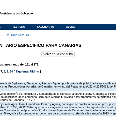
A
TESAURO
CALENDARIO
AYUDA
s
Resultado Consulta
TARIO ESPECIFICO PARA CANARIAS
, mostrando del 151 al 175.
,
7
,
8
,
9
,
10
[
Siguiente
/
Último
]
jería de Agricultura, Ganadería, Pesca y Aguas, por la que se da publicidad a las modificac
a las Producciones Agrarias de Canarias, en virtud del Reglamento (UE) nº 228/2013, del 
Viceconsejería de Agricultura y Ganadería de la Consejería de Agricultura, Ganadería, Pesca
n de solicitudes de la campaña 2015 de la Medida II «Ayuda a los productores de plátano» d
grarias de Canarias (POSEI)
jería de Agricultura, Ganadería, Pesca y Aguas, por la que se amplía la dotación presupuesta
014 (BOC 250, 26.12.2014), que convoca ayudas complementarias a las ayudas de Estado 
ma Comunitario de Apoyo a las Producciones Agrarias de Canarias, destinadas a las campa
a I.5 «Ayuda a los productores de tomate de exportación», referida a la campaña 2013, y a