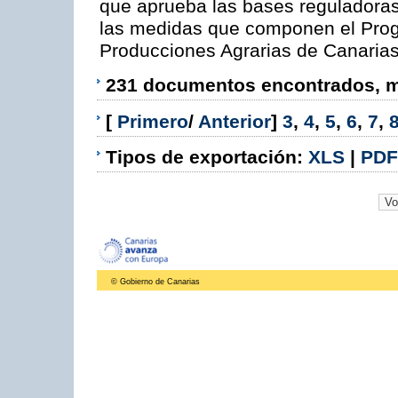
que aprueba las bases reguladora
las medidas que componen el Prog
Producciones Agrarias de Canaria
231 documentos encontrados, mo
[
Primero
/
Anterior
]
3
,
4
,
5
,
6
,
7
,
Tipos de exportación:
XLS
|
PDF
© Gobierno de Canarias