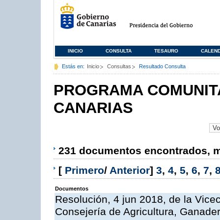
INICIO
CONSULTA
TESAURO
CALEN
Estás en:
Inicio
Consultas
Resultado Consulta
PROGRAMA COMUNITA
CANARIAS
231 documentos encontrados, mo
[
Primero
/
Anterior
]
3
,
4
,
5
,
6
,
7
,
Documentos
Resolución, 4 jun 2018, de la Vice
Consejería de Agricultura, Ganader