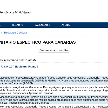
A
TESAURO
CALENDARIO
AYUDA
s
Resultado Consulta
TARIO ESPECIFICO PARA CANARIAS
, mostrando del 151 al 175.
,
7
,
8
,
9
,
10
[
Siguiente
/
Último
]
Viceconsejería de Agricultura y Ganadería de la Consejería de Agricultura, Ganadería, Pesca
n de solicitudes de la campaña 2015 de la Medida II «Ayuda a los productores de plátano» d
grarias de Canarias (POSEI)
Consejería de Agricultura, Ganadería, Pesca y Aguas, por la que se convoca para la campañ
del cultivo de vides destinadas a la producción de vinos con denominación de origen protegi
poyo a las Producciones Agrarias de Canarias
Viceconsejería de Sector Primario de la Consejería de Agricultura, Ganadería, Pesca y Aguas
 «Ayuda para la producción de miel de calidad procedente de la raza autóctona de abeja neg
 a las Producciones Agrarias de Canarias
jería de Agricultura, Ganadería, Pesca y Aguas, por la que se da publicidad a las modificac