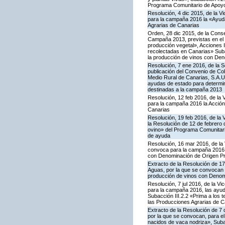
Programa Comunitario de Apoyo
Resolución, 4 dic 2015, de la V
para la campaña 2016 la «Ayuda
Agrarias de Canarias
Orden, 28 dic 2015, de la Conse
Campaña 2013, previstas en el 
producción vegetal», Acciones I.
recolectadas en Canarias» Subac
la producción de vinos con De
Resolución, 7 ene 2016, de la S
publicación del Convenio de Col
Medio Rural de Canarias, S.A.U
ayudas de estado para determi
destinadas a la campaña 2013
Resolución, 12 feb 2016, de la 
para la campaña 2016 la Acción
Canarias
Resolución, 19 feb 2016, de la 
la Resolución de 12 de febrero
ovino» del Programa Comunitari
de ayuda
Resolución, 16 mar 2016, de la 
convoca para la campaña 2016 la
con Denominación de Origen Pr
Extracto de la Resolución de 17
Aguas, por la que se convocan p
producción de vinos con Denom
Resolución, 7 jul 2016, de la V
para la campaña 2016, las ayuda
Subacción III.2.2 «Prima a los 
las Producciones Agrarias de C
Extracto de la Resolución de 7 
por la que se convocan, para el 
nacidos de vaca nodriza», Subac