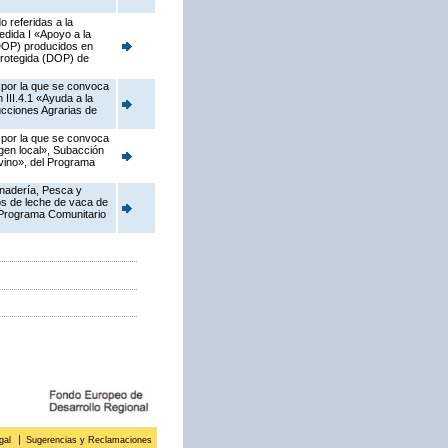
 referidas a la
dida I «Apoyo a la
(DOP) producidos en
 protegida (DOP) de
, por la que se convoca
III.4.1 «Ayuda a la
ucciones Agrarias de
, por la que se convoca
gen local», Subacción
ovino», del Programa
anadería, Pesca y
os de leche de vaca de
l Programa Comunitario
gal
Sugerencias y Reclamaciones