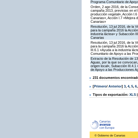
Programa Comunitario de Apoyo
Orden, 2 ago 2016, de la Consej
campaña 2013, previstas en el 
producción vegetal», Acción I.
Canarias», Acción I.7 «Mejora d
Canarias»
Resolución, 13 jul 2016, de la 
para la campaña 2016 la Acción
industria láctea» y Subacción I
Canarias
Resolución, 13 jul 2016, de la 
para la campaña 2016 la Acción
III.6.1 «Ayuda a la industria l
Comunitario de Apoyo a las Pro
Extracto de la Resolución de 13
Aguas, por la que se convocan,
origen local», Subacción III.4.
de Apoyo a las Producciones Ag
231 documentos encontrados
[
Primero
/
Anterior
]
3
,
4
,
5
,
6
Tipos de exportación:
XLS
© Gobierno de Canarias