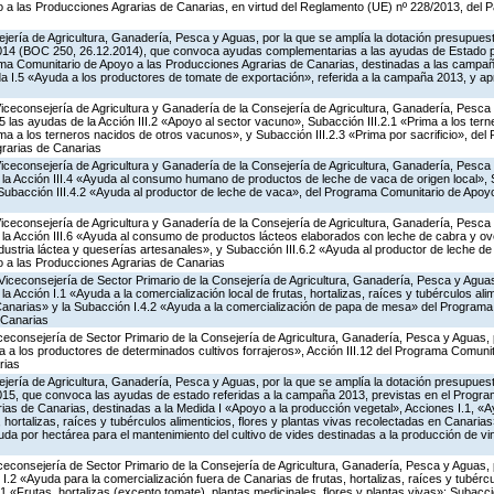
a las Producciones Agrarias de Canarias, en virtud del Reglamento (UE) nº 228/2013, del 
jería de Agricultura, Ganadería, Pesca y Aguas, por la que se amplía la dotación presupuesta
014 (BOC 250, 26.12.2014), que convoca ayudas complementarias a las ayudas de Estado 
ma Comunitario de Apoyo a las Producciones Agrarias de Canarias, destinadas a las campa
a I.5 «Ayuda a los productores de tomate de exportación», referida a la campaña 2013, y a
Viceconsejería de Agricultura y Ganadería de la Consejería de Agricultura, Ganadería, Pesca
las ayudas de la Acción III.2 «Apoyo al sector vacuno», Subacción III.2.1 «Prima a los ter
ima a los terneros nacidos de otros vacunos», y Subacción III.2.3 «Prima por sacrificio», de
rarias de Canarias
Viceconsejería de Agricultura y Ganadería de la Consejería de Agricultura, Ganadería, Pesca
a Acción III.4 «Ayuda al consumo humano de productos de leche de vaca de origen local», S
y Subacción III.4.2 «Ayuda al productor de leche de vaca», del Programa Comunitario de Apoy
Viceconsejería de Agricultura y Ganadería de la Consejería de Agricultura, Ganadería, Pesca
a Acción III.6 «Ayuda al consumo de productos lácteos elaborados con leche de cabra y ovej
ndustria láctea y queserías artesanales», y Subacción III.6.2 «Ayuda al productor de leche de 
 a las Producciones Agrarias de Canarias
Viceconsejería de Sector Primario de la Consejería de Agricultura, Ganadería, Pesca y Aguas
Acción I.1 «Ayuda a la comercialización local de frutas, hortalizas, raíces y tubérculos alime
Canarias» y la Subacción I.4.2 «Ayuda a la comercialización de papa de mesa» del Program
 Canarias
iceconsejería de Sector Primario de la Consejería de Agricultura, Ganadería, Pesca y Aguas,
a los productores de determinados cultivos forrajeros», Acción III.12 del Programa Comunit
rias
jería de Agricultura, Ganadería, Pesca y Aguas, por la que se amplía la dotación presupuesta
15, que convoca las ayudas de estado referidas a la campaña 2013, previstas en el Progr
as de Canarias, destinadas a la Medida I «Apoyo a la producción vegetal», Acciones I.1, «A
, hortalizas, raíces y tubérculos alimenticios, flores y plantas vivas recolectadas en Canaria
yuda por hectárea para el mantenimiento del cultivo de vides destinadas a la producción de 
iceconsejería de Sector Primario de la Consejería de Agricultura, Ganadería, Pesca y Aguas,
.2 «Ayuda para la comercialización fuera de Canarias de frutas, hortalizas, raíces y tubércul
.1 «Frutas, hortalizas (excepto tomate), plantas medicinales, flores y plantas vivas»; Subacc