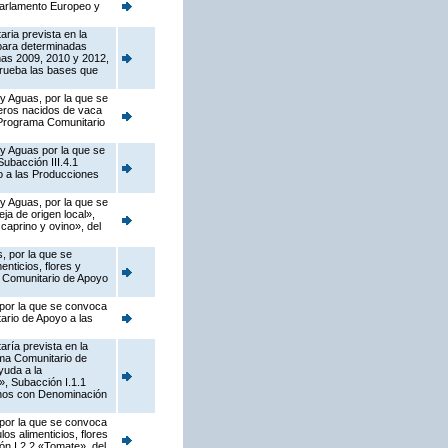
Parlamento Europeo y
ria prevista en la
para determinadas
ñas 2009, 2010 y 2012,
prueba las bases que
 y Aguas, por la que se
neros nacidos de vaca
l Programa Comunitario
 y Aguas por la que se
ubacción III.4.1
o a las Producciones
 y Aguas, por la que se
a de origen local»,
caprino y ovino», del
, por la que se
nticios, flores y
a Comunitario de Apoyo
 por la que se convoca
ario de Apoyo a las
ría prevista en la
ama Comunitario de
yuda a la
s», Subacción I.1.1
vinos con Denominación
 por la que se convoca
os alimenticios, flores
ión I.2.2 «Tomate», del