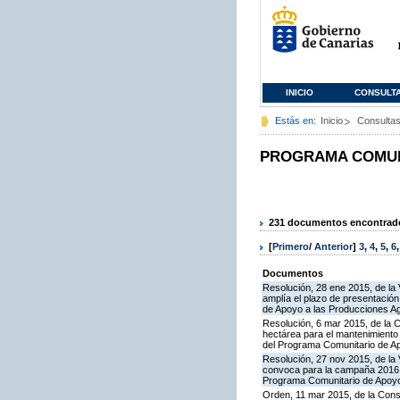
INICIO
CONSULT
Estás en:
Inicio
Consulta
PROGRAMA COMUNI
231 documentos encontrados
[
Primero
/
Anterior
]
3
,
4
,
5
,
6
Documentos
Resolución, 28 ene 2015, de la 
amplía el plazo de presentació
de Apoyo a las Producciones A
Resolución, 6 mar 2015, de la 
hectárea para el mantenimiento 
del Programa Comunitario de A
Resolución, 27 nov 2015, de la 
convoca para la campaña 2016 la
Programa Comunitario de Apoyo
Orden, 11 mar 2015, de la Conse