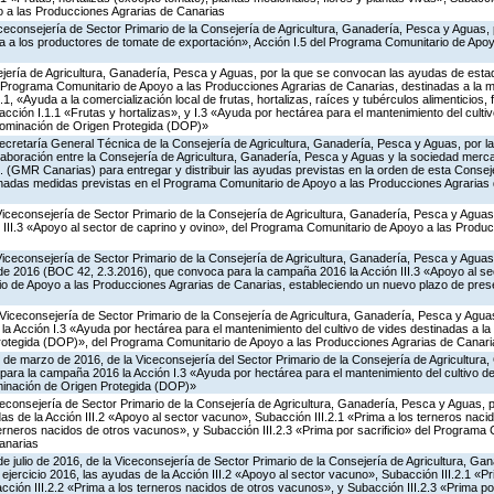
 a las Producciones Agrarias de Canarias
iceconsejería de Sector Primario de la Consejería de Agricultura, Ganadería, Pesca y Aguas,
 a los productores de tomate de exportación», Acción I.5 del Programa Comunitario de Apo
jería de Agricultura, Ganadería, Pesca y Aguas, por la que se convocan las ayudas de estad
Programa Comunitario de Apoyo a las Producciones Agrarias de Canarias, destinadas a la m
1, «Ayuda a la comercialización local de frutas, hortalizas, raíces y tubérculos alimenticios, 
ción I.1.1 «Frutas y hortalizas», y I.3 «Ayuda por hectárea para el mantenimiento del culti
nominación de Origen Protegida (DOP)»
ecretaría General Técnica de la Consejería de Agricultura, Ganadería, Pesca y Aguas, por la
aboración entre la Consejería de Agricultura, Ganadería, Pesca y Aguas y la sociedad mercan
. (GMR Canarias) para entregar y distribuir las ayudas previstas en la orden de esta Conse
nadas medidas previstas en el Programa Comunitario de Apoyo a las Producciones Agrarias 
Viceconsejería de Sector Primario de la Consejería de Agricultura, Ganadería, Pesca y Agua
 III.3 «Apoyo al sector de caprino y ovino», del Programa Comunitario de Apoyo a las Produ
Viceconsejería de Sector Primario de la Consejería de Agricultura, Ganadería, Pesca y Aguas,
 de 2016 (BOC 42, 2.3.2016), que convoca para la campaña 2016 la Acción III.3 «Apoyo al se
o de Apoyo a las Producciones Agrarias de Canarias, estableciendo un nuevo plazo de prese
Viceconsejería de Sector Primario de la Consejería de Agricultura, Ganadería, Pesca y Aguas
 Acción I.3 «Ayuda por hectárea para el mantenimiento del cultivo de vides destinadas a la
otegida (DOP)», del Programa Comunitario de Apoyo a las Producciones Agrarias de Canari
 de marzo de 2016, de la Viceconsejería del Sector Primario de la Consejería de Agricultura
ara la campaña 2016 la Acción I.3 «Ayuda por hectárea para el mantenimiento del cultivo de
inación de Origen Protegida (DOP)»
iceconsejería de Sector Primario de la Consejería de Agricultura, Ganadería, Pesca y Aguas,
s de la Acción III.2 «Apoyo al sector vacuno», Subacción III.2.1 «Prima a los terneros naci
terneros nacidos de otros vacunos», y Subacción III.2.3 «Prima por sacrificio» del Programa
anarias
de julio de 2016, de la Viceconsejería de Sector Primario de la Consejería de Agricultura, G
ejercicio 2016, las ayudas de la Acción III.2 «Apoyo al sector vacuno», Subacción III.2.1 «Pr
ción III.2.2 «Prima a los terneros nacidos de otros vacunos», y Subacción III.2.3 «Prima por