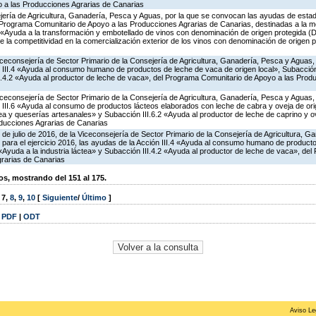
 a las Producciones Agrarias de Canarias
ería de Agricultura, Ganadería, Pesca y Aguas, por la que se convocan las ayudas de estado
Programa Comunitario de Apoyo a las Producciones Agrarias de Canarias, destinadas a la me
6 «Ayuda a la transformación y embotellado de vinos con denominación de origen protegida 
e la competitividad en la comercialización exterior de los vinos con denominación de origen
Viceconsejería de Sector Primario de la Consejería de Agricultura, Ganadería, Pesca y Aguas
 III.4 «Ayuda al consumo humano de productos de leche de vaca de origen local», Subacción 
II.4.2 «Ayuda al productor de leche de vaca», del Programa Comunitario de Apoyo a las Prod
Viceconsejería de Sector Primario de la Consejería de Agricultura, Ganadería, Pesca y Aguas
 III.6 «Ayuda al consumo de productos lácteos elaborados con leche de cabra y oveja de ori
áctea y queserías artesanales» y Subacción III.6.2 «Ayuda al productor de leche de caprino y 
ducciones Agrarias de Canarias
 de julio de 2016, de la Viceconsejería de Sector Primario de la Consejería de Agricultura, G
 para el ejercicio 2016, las ayudas de la Acción III.4 «Ayuda al consumo humano de product
1 «Ayuda a la industria láctea» y Subacción III.4.2 «Ayuda al productor de leche de vaca», de
rarias de Canarias
, mostrando del 151 al 175.
,
7
,
8
,
9
,
10
[
Siguiente
/
Último
]
|
PDF
|
ODT
Aviso Le