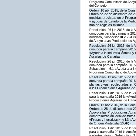
Programa Comunitario de Apoyo 
del Consejo
Orden, 10 abr 2015, de la Conse
Orden de 22 de diciembre de 2
medidas previstas en el Progra
y ayudas de Estado de la Medid
han de regir las mismas
Resolución, 26 jun 2015, de la 
convocan para la campaña 2015 
nodriza», Subacción III.2.2 «Pr
de Apoyo a las Producciones Ag
Resolución, 26 jun 2015, de la 
convoca para la campaña 2015 l
«Ayuda a la industria láctea» 
Agrarias de Canarias
Resolución, 26 jun 2015, de la 
convoca para la campaña 2015 l
Subacción III.6.1 «Ayuda a la i
Programa Comunitario de Apoyo
Resolución, 13 nov 2015, de la 
convoca para la campaña 2016 la 
plantas vivas recolectadas en 
a las Producciones Agrarias de
Resolución, 1 dic 2015, de la V
para la campaña 2016 la «Ayuda 
Producciones Agrarias de Cana
Orden, 13 abr 2016, de la Conse
Orden de 28 de diciembre de 20
Apoyo a las Producciones Agrari
comercialización local de frutas
«Frutas y hortalizas», y I.3 «A
de Origen Protegida (DOP)»
Resolución, 1 dic 2015, de la V
para la campaña 2016 la Acción I
y plantas vivas», Subacción I.2