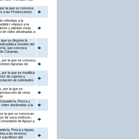
 por la que se convoca
yo a las Producciones
o referidas a la
edida I «Apoyo a la
flores y plantas vivas
vo de vides destinadas a
 que se dispone la
til pública Gestión del
jería, que convoca
de Canarias,
s, por la que se convoca
cciones Agrarias de
 por la que se modifica
ctor de caprino y
ntación de solicitudes
, por la que se
 producción de vinos
as
, Ganadería, Pesca y
 vides destinadas a la
 por la que se convocan
dos de vaca nodriza»,
 Comunitario de Apoyo a
anadería, Pesca y Aguas,
ima a los terneros
 sacrificio» del