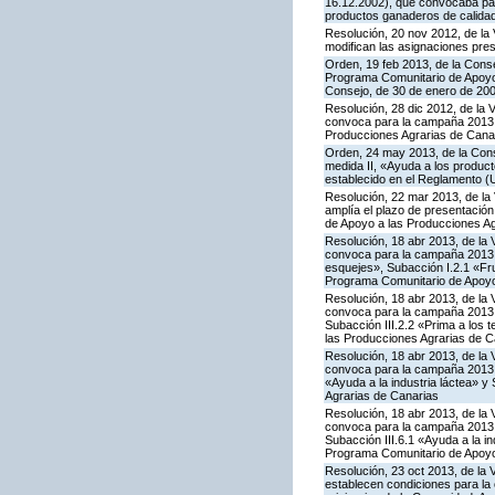
16.12.2002), que convocaba par
productos ganaderos de calida
Resolución, 20 nov 2012, de la 
modifican las asignaciones pre
Orden, 19 feb 2013, de la Conse
Programa Comunitario de Apoyo a
Consejo, de 30 de enero de 20
Resolución, 28 dic 2012, de la 
convoca para la campaña 2013 l
Producciones Agrarias de Cana
Orden, 24 may 2013, de la Conse
medida II, «Ayuda a los produc
establecido en el Reglamento (
Resolución, 22 mar 2013, de la 
amplía el plazo de presentación
de Apoyo a las Producciones Ag
Resolución, 18 abr 2013, de la 
convoca para la campaña 2013 la
esquejes», Subacción I.2.1 «Fru
Programa Comunitario de Apoyo
Resolución, 18 abr 2013, de la 
convoca para la campaña 2013 la
Subacción III.2.2 «Prima a los 
las Producciones Agrarias de C
Resolución, 18 abr 2013, de la 
convoca para la campaña 2013 l
«Ayuda a la industria láctea» 
Agrarias de Canarias
Resolución, 18 abr 2013, de la 
convoca para la campaña 2013 l
Subacción III.6.1 «Ayuda a la i
Programa Comunitario de Apoyo
Resolución, 23 oct 2013, de la 
establecen condiciones para la