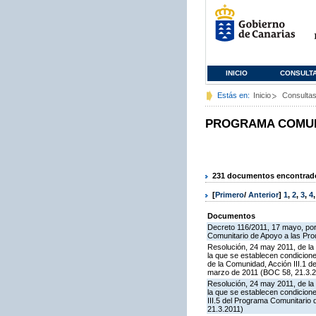
INICIO
CONSULT
Estás en:
Inicio
Consulta
PROGRAMA COMUNI
231 documentos encontrados
[
Primero
/
Anterior
]
1
,
2
,
3
,
4
Documentos
Decreto 116/2011, 17 mayo, por
Comunitario de Apoyo a las Pr
Resolución, 24 may 2011, de la 
la que se establecen condicione
de la Comunidad, Acción III.1 
marzo de 2011 (BOC 58, 21.3.2
Resolución, 24 may 2011, de la 
la que se establecen condicion
III.5 del Programa Comunitario
21.3.2011)