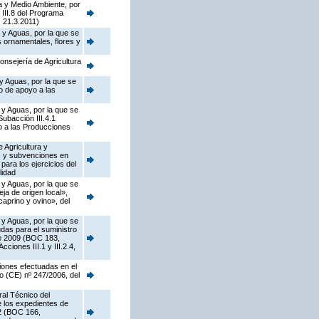
a y Medio Ambiente, por
 III.8 del Programa
 21.3.2011)
 y Aguas, por la que se
s ornamentales, flores y
onsejería de Agricultura
y Aguas, por la que se
o de apoyo a las
 y Aguas, por la que se
ubacción III.4.1
o a las Producciones
 Agricultura y
as y subvenciones en
ara los ejercicios del
lidad
 y Aguas, por la que se
a de origen local»,
caprino y ovino», del
 y Aguas, por la que se
das para el suministro
de 2009 (BOC 183,
ciones III.1 y III.2.4,
iones efectuadas en el
o (CE) nº 247/2006, del
ral Técnico del
e los expedientes de
02 (BOC 166,