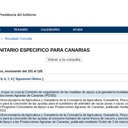
A
TESAURO
CALENDARIO
AYUDA
s
Resultado Consulta
TARIO ESPECIFICO PARA CANARIAS
, mostrando del 101 al 125.
,
5
,
6
,
7
,
8
[
Siguiente
/
Último
]
 el que se crea la Comisión de seguimiento de las medidas de apoyo a la ganadería incluida
oducciones Agrarias de Canarias (POSEI)
Viceconsejería de Agricultura y Ganadería de la Consejería de Agricultura, Ganadería, Pesc
s para la concesión de las ayudas para el suministro de animales de razas puras o razas co
del Programa Comunitario de Apoyo a las Producciones Agrarias de Canarias, publicado medi
011)
Viceconsejería de Agricultura y Ganadería de la Consejería de Agricultura, Ganadería, Pesc
es para la concesión de las ayudas al consumo humano de carne fresca de vacuno y porcino 
 de Apoyo a las Producciones Agrarias de Canarias, publicado mediante Orden de 3 de marz