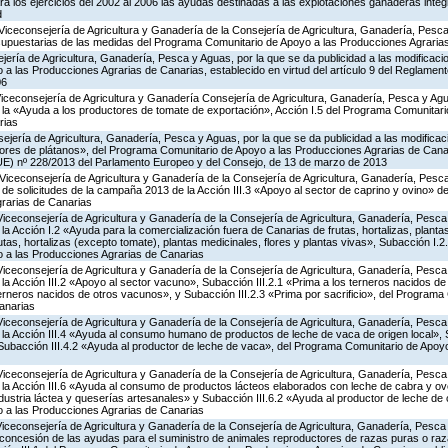
a los ejercicios del 2002 al 2006 las ayudas destinadas a las explotaciones ganaderas int
d
Viceconsejería de Agricultura y Ganadería de la Consejería de Agricultura, Ganadería, Pesca
supuestarias de las medidas del Programa Comunitario de Apoyo a las Producciones Agrari
jería de Agricultura, Ganadería, Pesca y Aguas, por la que se da publicidad a las modificaci
 las Producciones Agrarias de Canarias, establecido en virtud del artículo 9 del Reglament
06
Viceconsejería de Agricultura y Ganadería Consejería de Agricultura, Ganadería, Pesca y Agu
a «Ayuda a los productores de tomate de exportación», Acción I.5 del Programa Comunitari
rias
jería de Agricultura, Ganadería, Pesca y Aguas, por la que se da publicidad a las modificac
tores de plátanos», del Programa Comunitario de Apoyo a las Producciones Agrarias de Canar
UE) nº 228/2013 del Parlamento Europeo y del Consejo, de 13 de marzo de 2013
Viceconsejería de Agricultura y Ganadería de la Consejería de Agricultura, Ganadería, Pesca
 de solicitudes de la campaña 2013 de la Acción III.3 «Apoyo al sector de caprino y ovino» 
rarias de Canarias
Viceconsejería de Agricultura y Ganadería de la Consejería de Agricultura, Ganadería, Pesca
 Acción I.2 «Ayuda para la comercialización fuera de Canarias de frutas, hortalizas, planta
tas, hortalizas (excepto tomate), plantas medicinales, flores y plantas vivas», Subacción I.2
 a las Producciones Agrarias de Canarias
Viceconsejería de Agricultura y Ganadería de la Consejería de Agricultura, Ganadería, Pesca
 Acción III.2 «Apoyo al sector vacuno», Subacción III.2.1 «Prima a los terneros nacidos de
terneros nacidos de otros vacunos», y Subacción III.2.3 «Prima por sacrificio», del Program
anarias
Viceconsejería de Agricultura y Ganadería de la Consejería de Agricultura, Ganadería, Pesca
a Acción III.4 «Ayuda al consumo humano de productos de leche de vaca de origen local», S
y Subacción III.4.2 «Ayuda al productor de leche de vaca», del Programa Comunitario de Apoy
Viceconsejería de Agricultura y Ganadería de la Consejería de Agricultura, Ganadería, Pesca
a Acción III.6 «Ayuda al consumo de productos lácteos elaborados con leche de cabra y ovej
ndustria láctea y queserías artesanales» y Subacción III.6.2 «Ayuda al productor de leche de 
 a las Producciones Agrarias de Canarias
Viceconsejería de Agricultura y Ganadería de la Consejería de Agricultura, Ganadería, Pesca
 concesión de las ayudas para el suministro de animales reproductores de razas puras o ra