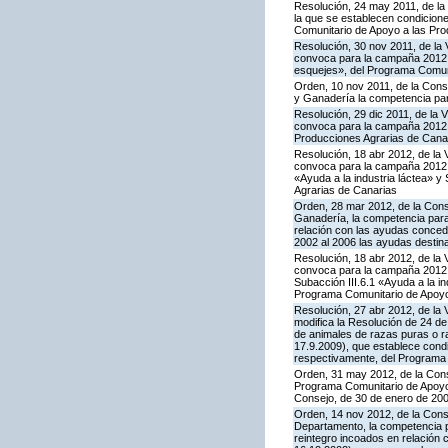
Resolución, 24 may 2011, de la 
la que se establecen condicione
Comunitario de Apoyo a las Pro
Resolución, 30 nov 2011, de la 
convoca para la campaña 2012 la
esquejes», del Programa Comuni
Orden, 10 nov 2011, de la Consej
y Ganadería la competencia para
Resolución, 29 dic 2011, de la 
convoca para la campaña 2012 l
Producciones Agrarias de Cana
Resolución, 18 abr 2012, de la 
convoca para la campaña 2012 l
«Ayuda a la industria láctea» 
Agrarias de Canarias
Orden, 28 mar 2012, de la Conse
Ganadería, la competencia para
relación con las ayudas conced
2002 al 2006 las ayudas destin
Resolución, 18 abr 2012, de la 
convoca para la campaña 2012 l
Subacción III.6.1 «Ayuda a la i
Programa Comunitario de Apoyo
Resolución, 27 abr 2012, de la 
modifica la Resolución de 24 d
de animales de razas puras o r
17.9.2009), que establece condi
respectivamente, del Programa 
Orden, 31 may 2012, de la Conse
Programa Comunitario de Apoyo a
Consejo, de 30 de enero de 20
Orden, 14 nov 2012, de la Conse
Departamento, la competencia pa
reintegro incoados en relación