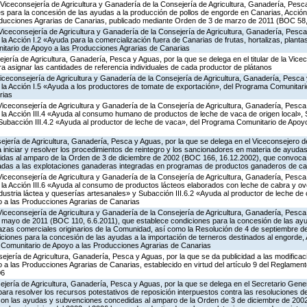
Viceconsejería de Agricultura y Ganadería de la Consejería de Agricultura, Ganadería, Pesc
s para la concesión de las ayudas a la producción de pollos de engorde en Canarias, Acción
ducciones Agrarias de Canarias, publicado mediante Orden de 3 de marzo de 2011 (BOC 58,
Viceconsejería de Agricultura y Ganadería de la Consejería de Agricultura, Ganadería, Pesca
 Acción I.2 «Ayuda para la comercialización fuera de Canarias de frutas, hortalizas, planta
tario de Apoyo a las Producciones Agrarias de Canarias
ería de Agricultura, Ganadería, Pesca y Aguas, por la que se delega en el titular de la Vicec
 asignar las cantidades de referencia individuales de cada productor de plátanos
Viceconsejería de Agricultura y Ganadería de la Consejería de Agricultura, Ganadería, Pesca 
a Acción I.5 «Ayuda a los productores de tomate de exportación», del Programa Comunitari
rias
Viceconsejería de Agricultura y Ganadería de la Consejería de Agricultura, Ganadería, Pesca
a Acción III.4 «Ayuda al consumo humano de productos de leche de vaca de origen local», S
y Subacción III.4.2 «Ayuda al productor de leche de vaca», del Programa Comunitario de Apoy
jería de Agricultura, Ganadería, Pesca y Aguas, por la que se delega en el Viceconsejero de
 iniciar y resolver los procedimientos de reintegro y los sancionadores en materia de ayud
idas al amparo de la Orden de 3 de diciembre de 2002 (BOC 166, 16.12.2002), que convoca p
adas a las explotaciones ganaderas integradas en programas de productos ganaderos de ca
Viceconsejería de Agricultura y Ganadería de la Consejería de Agricultura, Ganadería, Pesca
a Acción III.6 «Ayuda al consumo de productos lácteos elaborados con leche de cabra y ovej
ndustria láctea y queserías artesanales» y Subacción III.6.2 «Ayuda al productor de leche de 
 a las Producciones Agrarias de Canarias
Viceconsejería de Agricultura y Ganadería de la Consejería de Agricultura, Ganadería, Pesca
e mayo de 2011 (BOC 110, 6.6.2011), que establece condiciones para la concesión de las ayu
azas comerciales originarios de la Comunidad, así como la Resolución de 4 de septiembre 
ciones para la concesión de las ayudas a la importación de terneros destinados al engorde, Ac
Comunitario de Apoyo a las Producciones Agrarias de Canarias
jería de Agricultura, Ganadería, Pesca y Aguas, por la que se da publicidad a las modificac
 las Producciones Agrarias de Canarias, establecido en virtud del artículo 9 del Reglament
06
jería de Agricultura, Ganadería, Pesca y Aguas, por la que se delega en el Secretario Gene
ra resolver los recursos potestativos de reposición interpuestos contra las resoluciones d
 con las ayudas y subvenciones concedidas al amparo de la Orden de 3 de diciembre de 20