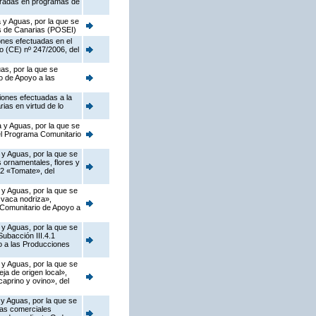
egradas en programas de
 y Aguas, por la que se
as de Canarias (POSEI)
ones efectuadas en el
o (CE) nº 247/2006, del
as, por la que se
o de Apoyo a las
iones efectuadas a la
ias en virtud de lo
 y Aguas, por la que se
del Programa Comunitario
 y Aguas, por la que se
s ornamentales, flores y
.2 «Tomate», del
 y Aguas, por la que se
 vaca nodriza»,
a Comunitario de Apoyo a
 y Aguas, por la que se
ubacción III.4.1
o a las Producciones
 y Aguas, por la que se
a de origen local»,
caprino y ovino», del
 y Aguas, por la que se
zas comerciales