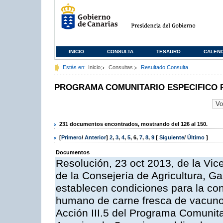
INICIO
CONSULTA
TESAURO
CALEN
Estás en:
Inicio
Consultas
Resultado Consulta
PROGRAMA COMUNITARIO ESPECIFICO 
231 documentos encontrados, mostrando del 126 al 150.
[
Primero
/
Anterior
]
2
,
3
,
4
,
5
,
6
,
7
,
8
,
9
[
Siguiente
/
Último
]
Documentos
Resolución, 23 oct 2013, de la Vic
de la Consejería de Agricultura, G
establecen condiciones para la co
humano de carne fresca de vacuno, 
Acción III.5 del Programa Comunit