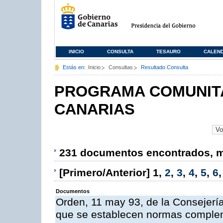
INICIO
CONSULTA
TESAURO
CALEN
Estás en:
Inicio
Consultas
Resultado Consulta
PROGRAMA COMUNITA
CANARIAS
231 documentos encontrados, mo
[Primero/Anterior]
1
,
2
,
3
,
4
,
5
,
6
Documentos
Orden, 11 may 93, de la Consejería 
que se establecen normas compleme