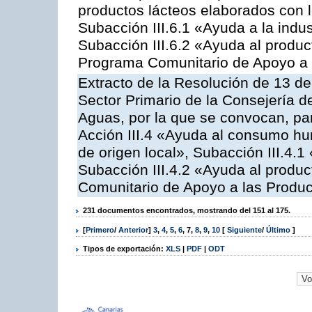
productos lácteos elaborados con l
Subacción III.6.1 «Ayuda a la indus
Subacción III.6.2 «Ayuda al produc
Programa Comunitario de Apoyo a 
Extracto de la Resolución de 13 de
Sector Primario de la Consejería d
Aguas, por la que se convocan, par
Acción III.4 «Ayuda al consumo h
de origen local», Subacción III.4.1
Subacción III.4.2 «Ayuda al produ
Comunitario de Apoyo a las Produc
231 documentos encontrados, mostrando del 151 al 175.
[
Primero
/
Anterior
]
3
,
4
,
5
,
6
,
7
,
8
,
9
,
10
[
Siguiente
/
Último
]
Tipos de exportación:
XLS
|
PDF
|
ODT