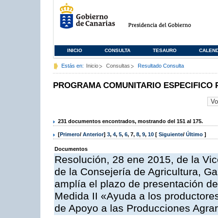
INICIO
CONSULTA
TESAURO
CALEN
Estás en:
Inicio
Consultas
Resultado Consulta
PROGRAMA COMUNITARIO ESPECIFICO 
231 documentos encontrados, mostrando del 151 al 175.
[
Primero
/
Anterior
]
3
,
4
,
5
,
6
,
7
,
8
,
9
,
10
[
Siguiente
/
Último
]
Documentos
Resolución, 28 ene 2015, de la Vic
de la Consejería de Agricultura, G
amplía el plazo de presentación de
Medida II «Ayuda a los productore
de Apoyo a las Producciones Agrar