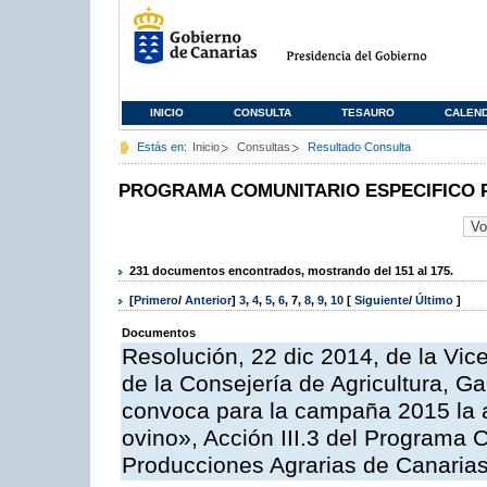
INICIO
CONSULTA
TESAURO
CALEN
Estás en:
Inicio
Consultas
Resultado Consulta
PROGRAMA COMUNITARIO ESPECIFICO 
231 documentos encontrados, mostrando del 151 al 175.
[
Primero
/
Anterior
]
3
,
4
,
5
,
6
,
7
,
8
,
9
,
10
[
Siguiente
/
Último
]
Documentos
Resolución, 22 dic 2014, de la Vic
de la Consejería de Agricultura, G
convoca para la campaña 2015 la a
ovino», Acción III.3 del Programa 
Producciones Agrarias de Canaria