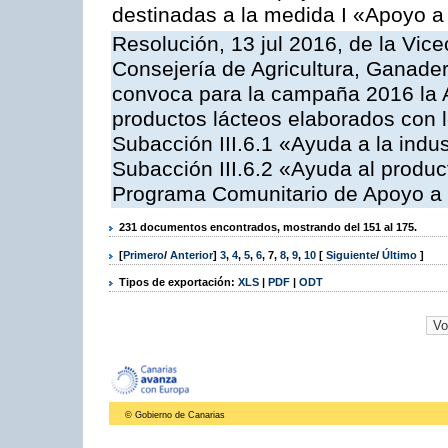
destinadas a la medida I «Apoyo a
Resolución, 13 jul 2016, de la Vice
Consejería de Agricultura, Ganader
convoca para la campaña 2016 la 
productos lácteos elaborados con l
Subacción III.6.1 «Ayuda a la indus
Subacción III.6.2 «Ayuda al produc
Programa Comunitario de Apoyo a 
231 documentos encontrados, mostrando del 151 al 175.
[
Primero
/
Anterior
]
3
,
4
,
5
,
6
,
7
,
8
,
9
,
10
[
Siguiente
/
Último
]
Tipos de exportación:
XLS
|
PDF
|
ODT
© Gobierno de Canarias