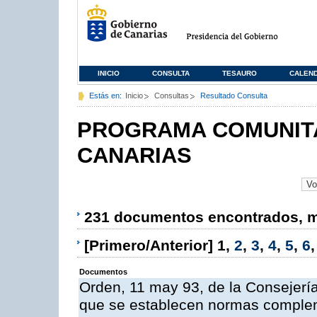
INICIO
CONSULTA
TESAURO
CALEN
Estás en:
Inicio
Consultas
Resultado Consulta
PROGRAMA COMUNITA
CANARIAS
231 documentos encontrados, mo
[Primero/Anterior]
1
,
2
,
3
,
4
,
5
,
6
Documentos
Orden, 11 may 93, de la Consejería 
que se establecen normas compleme