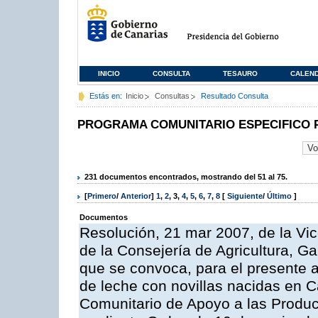
INICIO
CONSULTA
TESAURO
CALEN
Estás en:
Inicio
Consultas
Resultado Consulta
PROGRAMA COMUNITARIO ESPECIFICO 
231 documentos encontrados, mostrando del 51 al 75.
[
Primero
/
Anterior
]
1
,
2
,
3
,
4
,
5
,
6
,
7
,
8
[
Siguiente
/
Último
]
Documentos
Resolución, 21 mar 2007, de la Vic
de la Consejería de Agricultura, G
que se convoca, para el presente a
de leche con novillas nacidas en C
Comunitario de Apoyo a las Produc