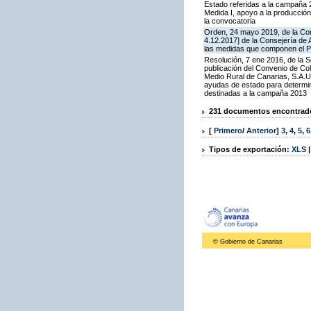
Estado referidas a la campaña 
Medida I, apoyo a la producción
la convocatoria
Orden, 24 mayo 2019, de la Con
4.12.2017] de la Consejería de
las medidas que componen el P
Resolución, 7 ene 2016, de la S
publicación del Convenio de Col
Medio Rural de Canarias, S.A.U
ayudas de estado para determi
destinadas a la campaña 2013
231 documentos encontrados
[
Primero
/
Anterior
]
3
,
4
,
5
,
6
Tipos de exportación:
XLS
© Gobierno de Canarias