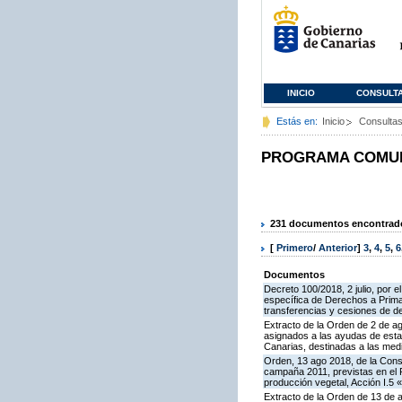
INICIO
CONSULT
Estás en:
Inicio
Consulta
PROGRAMA COMUNI
231 documentos encontrados
[
Primero
/
Anterior
]
3
,
4
,
5
,
6
Documentos
Decreto 100/2018, 2 julio, por 
específica de Derechos a Prima 
transferencias y cesiones de d
Extracto de la Orden de 2 de ag
asignados a las ayudas de esta
Canarias, destinadas a las medidas I
Orden, 13 ago 2018, de la Cons
campaña 2011, previstas en el 
producción vegetal, Acción I.5 
Extracto de la Orden de 13 de 