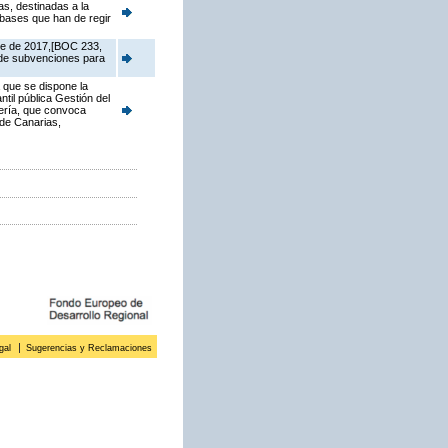
s, destinadas a la
 bases que han de regir
re de 2017,[BOC 233,
 de subvenciones para
 que se dispone la
til pública Gestión del
jería, que convoca
de Canarias,
gal
Sugerencias y Reclamaciones