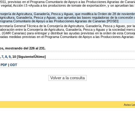
2011, previstas en el Programa Comunitario de Apoyo a las Producciones Agrarias de Canaria
 vegetal, Acción I.5 «Ayuda a los productores de tomate de exportación», y se aprueban las
sejería de Agricultura, Ganadería, Pesca y Aguas, que modifica la Orden de 28 de noviemb
 Agricultura, Ganadería, Pesca y Aguas, que aprueba las bases reguladoras de la concesión
rograma Comunitario de Apoyo a las Producciones Agrarias de Canarias [POSEI]
ecretaría General Técnica de la Consejería de Agricultura, Ganadería, Pesca y Aguas, por la
aboración entre la Consejería de Agricultura, Ganadería, Pesca y Aguas y la sociedad mercan
. (GMR Canarias) para entregar y distribuir las ayudas previstas en la orden de esta Conse
nadas medidas previstas en el Programa Comunitario de Apoyo a las Producciones Agrarias 
, mostrando del 226 al 231.
,
7
,
8
,
9
,
10
[Siguiente/Último]
|
PDF
|
ODT
Aviso Le