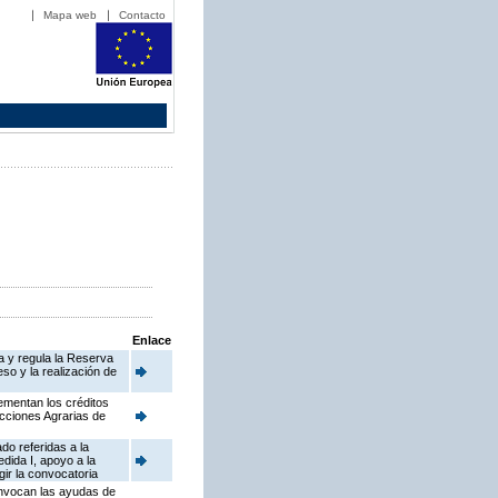
Mapa web
Contacto
Enlace
a y regula la Reserva
so y la realización de
ementan los créditos
cciones Agrarias de
do referidas a la
dida I, apoyo a la
ir la convocatoria
onvocan las ayudas de