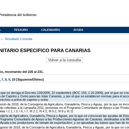
A
TESAURO
CALENDARIO
AYUDA
s
Resultado Consulta
TARIO ESPECIFICO PARA CANARIAS
, mostrando del 226 al 231.
,
7
,
8
,
9
,
10
[Siguiente/Último]
el que se deroga el Decreto 126/2009, 22 septiembre (BOC 193, 1.10.2009), por el que se cre
de Caprino y Ovino para las Islas Canarias, y por el que se establecen normas para el acce
erechos a prima de caprino y ovino
osto de 2018, de la Consejería de Agricultura, Ganadería, Pesca y Aguas, por la que se incr
do referidas a la campaña 2011, previstas en el Programa Comunitario de Apoyo a las Produ
.1.1, I.3, I.6, I.7, III.2.2, III.4.2, III.6.2, III.8 y III.11
ejería de Agricultura, Ganadería, Pesca y Aguas, por la que se convocan las ayudas de Esta
Programa Comunitario de Apoyo a las Producciones Agrarias de Canarias, destinadas a la Me
«Ayuda a los productores de tomate de exportación», y se aprueban las bases que han de reg
agosto de 2018, de la Consejería de Agricultura, Ganadería, Pesca y Aguas, por la que se c