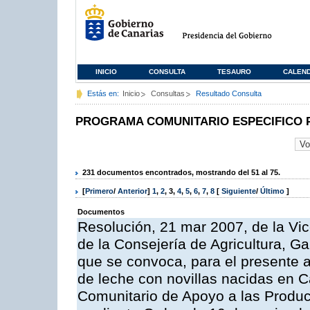
INICIO
CONSULTA
TESAURO
CALEN
Estás en:
Inicio
Consultas
Resultado Consulta
PROGRAMA COMUNITARIO ESPECIFICO 
231 documentos encontrados, mostrando del 51 al 75.
[
Primero
/
Anterior
]
1
,
2
,
3
,
4
,
5
,
6
,
7
,
8
[
Siguiente
/
Último
]
Documentos
Resolución, 21 mar 2007, de la Vic
de la Consejería de Agricultura, G
que se convoca, para el presente a
de leche con novillas nacidas en C
Comunitario de Apoyo a las Produc