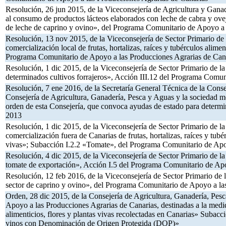
Resolución, 26 jun 2015, de la Viceconsejería de Agricultura y Gana
al consumo de productos lácteos elaborados con leche de cabra y oveja
de leche de caprino y ovino», del Programa Comunitario de Apoyo a 
Resolución, 13 nov 2015, de la Viceconsejería de Sector Primario de
comercialización local de frutas, hortalizas, raíces y tubérculos alim
Programa Comunitario de Apoyo a las Producciones Agrarias de Can
Resolución, 1 dic 2015, de la Viceconsejería de Sector Primario de l
determinados cultivos forrajeros», Acción III.12 del Programa Comun
Resolución, 7 ene 2016, de la Secretaría General Técnica de la Conse
Consejería de Agricultura, Ganadería, Pesca y Aguas y la sociedad me
orden de esta Consejería, que convoca ayudas de estado para determ
2013
Resolución, 1 dic 2015, de la Viceconsejería de Sector Primario de l
comercialización fuera de Canarias de frutas, hortalizas, raíces y tubé
vivas»; Subacción I.2.2 «Tomate», del Programa Comunitario de Apo
Resolución, 4 dic 2015, de la Viceconsejería de Sector Primario de l
tomate de exportación», Acción I.5 del Programa Comunitario de Apo
Resolución, 12 feb 2016, de la Viceconsejería de Sector Primario de
sector de caprino y ovino», del Programa Comunitario de Apoyo a la
Orden, 28 dic 2015, de la Consejería de Agricultura, Ganadería, Pes
Apoyo a las Producciones Agrarias de Canarias, destinadas a la medida
alimenticios, flores y plantas vivas recolectadas en Canarias» Subacc
vinos con Denominación de Origen Protegida (DOP)»