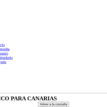
icio
nsulta
sauro
lendario
yuda
CO PARA CANARIAS