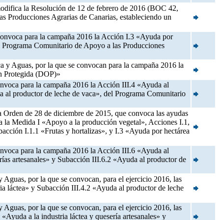
 modifica la Resolución de 12 de febrero de 2016 (BOC 42,
as Producciones Agrarias de Canarias, estableciendo un
e convoca para la campaña 2016 la Acción I.3 «Ayuda por
el Programa Comunitario de Apoyo a las Producciones
sca y Aguas, por la que se convocan para la campaña 2016 la
en Protegida (DOP)»
convoca para la campaña 2016 la Acción III.4 «Ayuda al
da al productor de leche de vaca», del Programa Comunitario
 la Orden de 28 de diciembre de 2015, que convoca las ayudas
a la Medida I «Apoyo a la producción vegetal», Acciones I.1,
ubacción I.1.1 «Frutas y hortalizas», y I.3 «Ayuda por hectárea
convoca para la campaña 2016 la Acción III.6 «Ayuda al
rías artesanales» y Subacción III.6.2 «Ayuda al productor de
 Aguas, por la que se convocan, para el ejercicio 2016, las
a láctea» y Subacción III.4.2 «Ayuda al productor de leche
 Aguas, por la que se convocan, para el ejercicio 2016, las
«Ayuda a la industria láctea y quesería artesanales» y