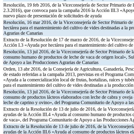
Resolución, 19 feb 2016, de la Viceconsejería de Sector Primario de
2.3.2016), que convoca para la campaña 2016 la Acción III.3 «Apoyo
nuevo plazo de presentación de solicitudes de ayuda
Resolución, 16 mar 2016, de la Viceconsejería de Sector Primario de
hectárea para el mantenimiento del cultivo de vides destinadas a l
Agrarias de Canarias
Extracto de la Resolución de 17 de marzo de 2016, de la Viceconsejer
Acción I.3 «Ayuda por hectárea para el mantenimiento del cultivo d
Resolución, 13 jul 2016, de la Viceconsejería de Sector Primario de 
consumo humano de productos de leche de vaca de origen local», Suba
de Apoyo a las Producciones Agrarias de Canarias
Orden, 13 abr 2016, de la Consejería de Agricultura, Ganadería, Pesc
de estado referidas a la campaña 2013, previstas en el Programa Com
«Ayuda a la comercialización local de frutas, hortalizas, raíces y tub
para el mantenimiento del cultivo de vides destinadas a la producc
Resolución, 13 jul 2016, de la Viceconsejería de Sector Primario de 
consumo de productos lácteos elaborados con leche de cabra y oveja d
leche de caprino y ovino», del Programa Comunitario de Apoyo a las
Extracto de la Resolución de 13 de julio de 2016, de la Viceconsejerí
ayudas de la Acción III.4 «Ayuda al consumo humano de productos de 
de vaca», del Programa Comunitario de Apoyo a las Producciones Ag
Extracto de la Resolución de 13 de julio de 2016, de la Viceconsejerí
ayudas de la Acción III.6 «Ayuda al consumo de productos lácteos ela