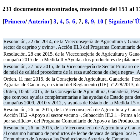
231 documentos encontrados, mostrando del 151 al 1
[
Primero
/
Anterior
]
3
,
4
,
5
,
6
,
7
,
8
,
9
,
10
[
Siguiente
/
Ú
Resolución, 22 dic 2014, de la Viceconsejería de Agricultura y Gana
sector de caprino y ovino», Acción III.3 del Programa Comunitario 
Resolución, 28 ene 2015, de la Viceconsejería de Agricultura y Ganade
campaña 2015 de la Medida II «Ayuda a los productores de plátano»
Resolución, 27 nov 2015, de la Viceconsejería de Sector Primario de
de miel de calidad procedente de la raza autóctona de abeja negra»,
Orden, 11 mar 2015, de la Consejería de Agricultura, Ganadería, Pes
Agrarias de Canarias, en virtud del Reglamento (UE) nº 228/2013, d
Orden, 10 abr 2015, de la Consejería de Agricultura, Ganadería, Pes
que convoca ayudas complementarias a las ayudas de Estado para det
campañas 2009, 2010 y 2012, y ayudas de Estado de la Medida I.5 «Ay
Resolución, 26 jun 2015, de la Viceconsejería de Agricultura y Gana
Acción III.2 «Apoyo al sector vacuno», Subacción III.2.1 «Prima a lo
por sacrificio», del Programa Comunitario de Apoyo a las Produccion
Resolución, 26 jun 2015, de la Viceconsejería de Agricultura y Gana
al consumo humano de productos de leche de vaca de origen local», S
Comunitario de Apoyo a las Producciones Agrarias de Canarias