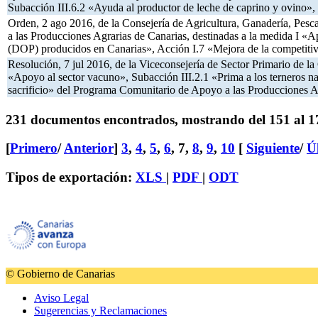
Subacción III.6.2 «Ayuda al productor de leche de caprino y ovino»
Orden, 2 ago 2016, de la Consejería de Agricultura, Ganadería, Pesc
a las Producciones Agrarias de Canarias, destinadas a la medida I «
(DOP) producidos en Canarias», Acción I.7 «Mejora de la competitiv
Resolución, 7 jul 2016, de la Viceconsejería de Sector Primario de l
«Apoyo al sector vacuno», Subacción III.2.1 «Prima a los terneros na
sacrificio» del Programa Comunitario de Apoyo a las Producciones A
231 documentos encontrados, mostrando del 151 al 1
[
Primero
/
Anterior
]
3
,
4
,
5
,
6
,
7
,
8
,
9
,
10
[
Siguiente
/
Ú
Tipos de exportación:
XLS
|
PDF
|
ODT
© Gobierno de Canarias
Aviso Legal
Sugerencias y Reclamaciones