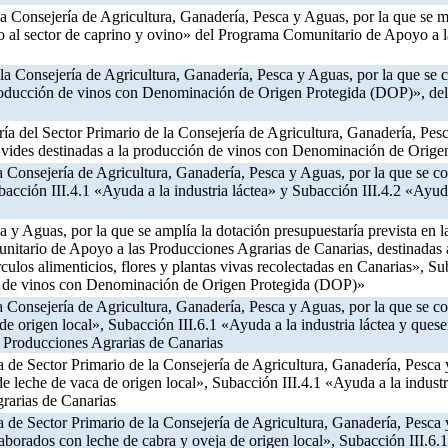
 la Consejería de Agricultura, Ganadería, Pesca y Aguas, por la que se
 al sector de caprino y ovino» del Programa Comunitario de Apoyo a l
 la Consejería de Agricultura, Ganadería, Pesca y Aguas, por la que s
a producción de vinos con Denominación de Origen Protegida (DOP)», d
ía del Sector Primario de la Consejería de Agricultura, Ganadería, Pe
e vides destinadas a la producción de vinos con Denominación de Orig
la Consejería de Agricultura, Ganadería, Pesca y Aguas, por la que se 
cción III.4.1 «Ayuda a la industria láctea» y Subacción III.4.2 «Ayu
a y Aguas, por la que se amplía la dotación presupuestaría prevista en
unitario de Apoyo a las Producciones Agrarias de Canarias, destinadas 
érculos alimenticios, flores y plantas vivas recolectadas en Canarias», S
ión de vinos con Denominación de Origen Protegida (DOP)»
la Consejería de Agricultura, Ganadería, Pesca y Aguas, por la que se 
e origen local», Subacción III.6.1 «Ayuda a la industria láctea y quese
 Producciones Agrarias de Canarias
a de Sector Primario de la Consejería de Agricultura, Ganadería, Pesca y
leche de vaca de origen local», Subacción III.4.1 «Ayuda a la industri
rarias de Canarias
a de Sector Primario de la Consejería de Agricultura, Ganadería, Pesca y
borados con leche de cabra y oveja de origen local», Subacción III.6.1 