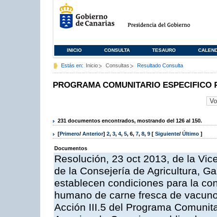
INICIO
CONSULTA
TESAURO
CALEN
Estás en:
Inicio
Consultas
Resultado Consulta
PROGRAMA COMUNITARIO ESPECIFICO 
231 documentos encontrados, mostrando del 126 al 150.
[
Primero
/
Anterior
]
2
,
3
,
4
,
5
,
6
,
7
,
8
,
9
[
Siguiente
/
Último
]
Documentos
Resolución, 23 oct 2013, de la Vic
de la Consejería de Agricultura, G
establecen condiciones para la co
humano de carne fresca de vacuno, 
Acción III.5 del Programa Comunit