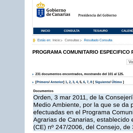
INICIO
CONSULTA
TESAURO
CALEN
Estás en:
Inicio
Consultas
Resultado Consulta
PROGRAMA COMUNITARIO ESPECIFICO 
231 documentos encontrados, mostrando del 101 al 125.
[
Primero
/
Anterior
]
1
,
2
,
3
,
4
,
5
,
6
,
7
,
8
[
Siguiente
/
Último
]
Documentos
Orden, 3 mar 2011, de la Consejerí
Medio Ambiente, por la que se da p
efectuadas en el Programa Comuni
Agrarias de Canarias, establecido e
(CE) nº 247/2006, del Consejo, de