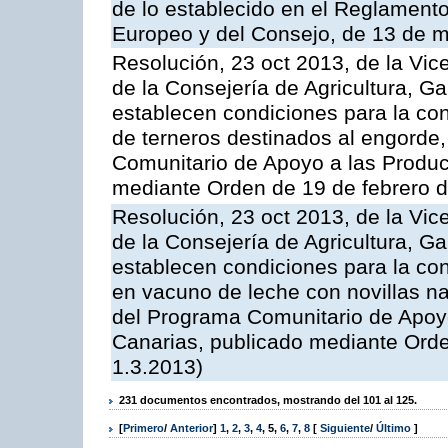
de lo establecido en el Reglament
Europeo y del Consejo, de 13 de 
Resolución, 23 oct 2013, de la Vic
de la Consejería de Agricultura, G
establecen condiciones para la con
de terneros destinados al engorde,
Comunitario de Apoyo a las Produc
mediante Orden de 19 de febrero 
Resolución, 23 oct 2013, de la Vic
de la Consejería de Agricultura, G
establecen condiciones para la con
en vacuno de leche con novillas na
del Programa Comunitario de Apoyo
Canarias, publicado mediante Ord
1.3.2013)
231 documentos encontrados, mostrando del 101 al 125.
[
Primero
/
Anterior
]
1
,
2
,
3
,
4
,
5
,
6
,
7
,
8
[
Siguiente
/
Último
]