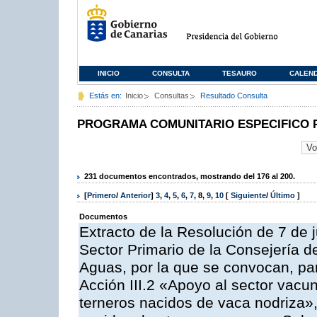
INICIO
CONSULTA
TESAURO
CALEN
Estás en:
Inicio
Consultas
Resultado Consulta
PROGRAMA COMUNITARIO ESPECIFICO 
231 documentos encontrados, mostrando del 176 al 200.
[
Primero
/
Anterior
]
3
,
4
,
5
,
6
,
7
,
8
,
9
,
10
[
Siguiente
/
Último
]
Documentos
Extracto de la Resolución de 7 de j
Sector Primario de la Consejería d
Aguas, por la que se convocan, par
Acción III.2 «Apoyo al sector vacun
terneros nacidos de vaca nodriza»,