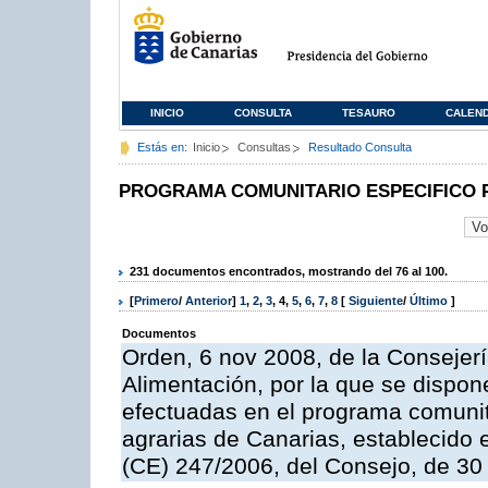
INICIO
CONSULTA
TESAURO
CALEN
Estás en:
Inicio
Consultas
Resultado Consulta
PROGRAMA COMUNITARIO ESPECIFICO 
231 documentos encontrados, mostrando del 76 al 100.
[
Primero
/
Anterior
]
1
,
2
,
3
,
4
,
5
,
6
,
7
,
8
[
Siguiente
/
Último
]
Documentos
Orden, 6 nov 2008, de la Consejerí
Alimentación, por la que se dispon
efectuadas en el programa comunit
agrarias de Canarias, establecido e
(CE) 247/2006, del Consejo, de 30