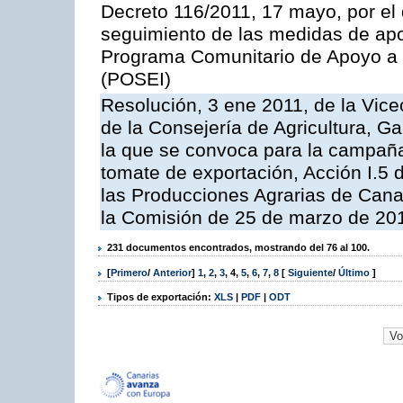
Decreto 116/2011, 17 mayo, por el
seguimiento de las medidas de apoy
Programa Comunitario de Apoyo a 
(POSEI)
Resolución, 3 ene 2011, de la Vice
de la Consejería de Agricultura, G
la que se convoca para la campaña
tomate de exportación, Acción I.5
las Producciones Agrarias de Cana
la Comisión de 25 de marzo de 201
231 documentos encontrados, mostrando del 76 al 100.
[
Primero
/
Anterior
]
1
,
2
,
3
,
4
,
5
,
6
,
7
,
8
[
Siguiente
/
Último
]
Tipos de exportación:
XLS
|
PDF
|
ODT