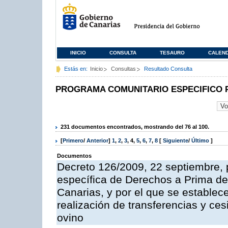
INICIO
CONSULTA
TESAURO
CALEN
Estás en:
Inicio
Consultas
Resultado Consulta
PROGRAMA COMUNITARIO ESPECIFICO 
231 documentos encontrados, mostrando del 76 al 100.
[
Primero
/
Anterior
]
1
,
2
,
3
,
4
,
5
,
6
,
7
,
8
[
Siguiente
/
Último
]
Documentos
Decreto 126/2009, 22 septiembre, p
específica de Derechos a Prima de 
Canarias, y por el que se establec
realización de transferencias y ce
ovino