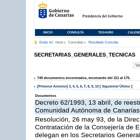
INICIO
CONSULTA
TESAURO
CALEN
Estás en:
Inicio
Consultas
Resultado Consulta
SECRETARIAS_GENERALES_TECNICAS
749 documentos encontrados, mostrando del 151 al 175.
[
Primero
/
Anterior
]
3
,
4
,
5
,
6
,
7
,
8
,
9
,
10
[
Siguiente
/
Último
]
Documentos
Decreto 62/1993, 13 abril, de reest
Comunidad Autónoma de Canarias
Resolución, 26 may 93, de la Dire
Contratación de la Consejería de 
delegan en los Secretarios Genera