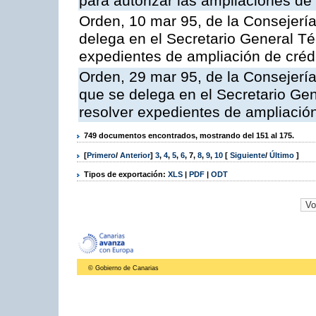
para autorizar las ampliaciones d
Orden, 10 mar 95, de la Consejería
delega en el Secretario General Té
expedientes de ampliación de créd
Orden, 29 mar 95, de la Consejería
que se delega en el Secretario Ge
resolver expedientes de ampliación
749 documentos encontrados, mostrando del 151 al 175.
[
Primero
/
Anterior
]
3
,
4
,
5
,
6
,
7
,
8
,
9
,
10
[
Siguiente
/
Último
]
Tipos de exportación:
XLS
|
PDF
|
ODT
© Gobierno de Canarias