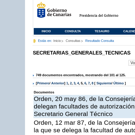
INICIO
CONSULTA
TESAURO
CALEN
Estás en:
Inicio
Consultas
Resultado Consulta
SECRETARIAS_GENERALES_TECNICAS
749 documentos encontrados, mostrando del 101 al 125.
[
Primero
/
Anterior
]
1
,
2
,
3
,
4
,
5
,
6
,
7
,
8
[
Siguiente
/
Último
]
Documentos
Orden, 20 may 86, de la Consejería d
delegan facultades de autorización
Secretario General Técnico
Orden, 12 mar 87, de la Consejería
la que se delega la facultad de aut