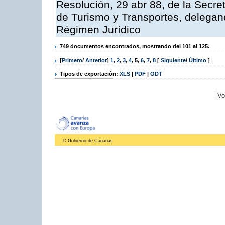
Resolución, 29 abr 88, de la Secre
de Turismo y Transportes, delegand
Régimen Jurídico
749 documentos encontrados, mostrando del 101 al 125.
[
Primero
/
Anterior
]
1
,
2
,
3
,
4
,
5
,
6
,
7
,
8
[
Siguiente
/
Último
]
Tipos de exportación:
XLS
|
PDF
|
ODT
© Gobierno de Canarias