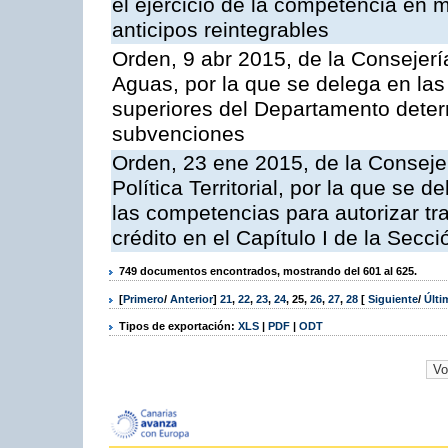
el ejercicio de la competencia en m
anticipos reintegrables
Orden, 9 abr 2015, de la Consejerí
Aguas, por la que se delega en las
superiores del Departamento dete
subvenciones
Orden, 23 ene 2015, de la Conseje
Política Territorial, por la que se 
las competencias para autorizar tr
crédito en el Capítulo I de la Secci
749 documentos encontrados, mostrando del 601 al 625.
[
Primero
/
Anterior
]
21
,
22
,
23
,
24
,
25
,
26
,
27
,
28
[
Siguiente
/
Últ
Tipos de exportación:
XLS
|
PDF
|
ODT