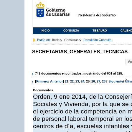
INICIO
CONSULTA
TESAURO
CALEN
Estás en:
Inicio
Consultas
Resultado Consulta
SECRETARIAS_GENERALES_TECNICAS
749 documentos encontrados, mostrando del 601 al 625.
[
Primero
/
Anterior
]
21
,
22
,
23
,
24
,
25
,
26
,
27
,
28
[
Siguiente
/
Últ
Documentos
Orden, 9 ene 2014, de la Consejerí
Sociales y Vivienda, por la que se
el ejercicio de la competencia en m
de personal laboral temporal en lo
centros de día, escuelas infantile