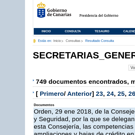
INICIO
CONSULTA
TESAURO
CALEN
Estás en:
Inicio
Consultas
Resultado Consulta
SECRETARIAS_GENE
749 documentos encontrados, mo
[
Primero
/
Anterior
]
23
,
24
,
25
,
2
Documentos
Orden, 29 ene 2018, de la Consejería
y Seguridad, por la que se delegan
esta Consejería, las competencias 
ampliaciones y bajas de crédito en 