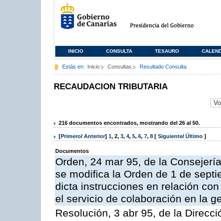
INICIO
CONSULTA
TESAURO
CALEN
Estás en:
Inicio
Consultas
Resultado Consulta
RECAUDACION TRIBUTARIA
216 documentos encontrados, mostrando del 26 al 50.
[
Primero
/
Anterior
]
1
,
2
,
3
,
4
,
5
,
6
,
7
,
8
[
Siguiente
/
Último
]
Documentos
Orden, 24 mar 95, de la Consejerí
se modifica la Orden de 1 de sept
dicta instrucciones en relación co
el servicio de colaboración en la g
Resolución, 3 abr 95, de la Direcci