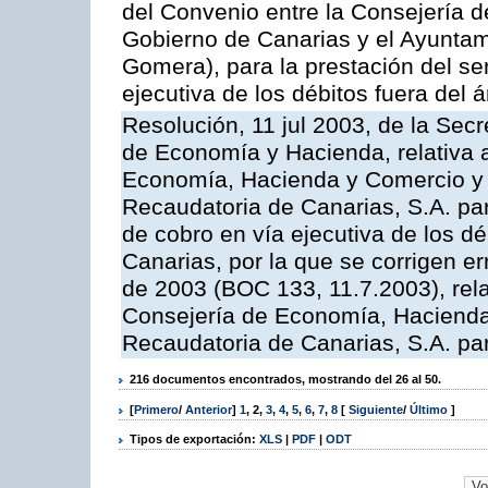
del Convenio entre la Consejería 
Gobierno de Canarias y el Ayuntam
Gomera), para la prestación del ser
ejecutiva de los débitos fuera del 
Resolución, 11 jul 2003, de la Sec
de Economía y Hacienda, relativa a
Economía, Hacienda y Comercio y 
Recaudatoria de Canarias, S.A. par
de cobro en vía ejecutiva de los 
Canarias, por la que se corrigen er
de 2003 (BOC 133, 11.7.2003), rela
Consejería de Economía, Hacienda
Recaudatoria de Canarias, S.A. para
216 documentos encontrados, mostrando del 26 al 50.
[
Primero
/
Anterior
]
1
,
2
,
3
,
4
,
5
,
6
,
7
,
8
[
Siguiente
/
Último
]
Tipos de exportación:
XLS
|
PDF
|
ODT