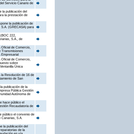
del Servicio Canario de
 la publicación del
ra la prestación de
spone la publicación de
as, S.A. (GRECASA) para
9 (BOC 222,
narias, S.A., de
 Oficial de Comercio,
re Transmisiones
a Empresarial
 Oficial de Comercio,
mpuesto sobre
Ventanilla Única
a la Resolución de 16 de
ntamiento de San
a publicación de la
mpresa Pública Gestión
Comunidad Autónoma de
e hace público el
Gestión Recaudatoria de
e público el convenio de
e Canarias, S.A.
 la publicación del
eparatorias de la
caudación en vía