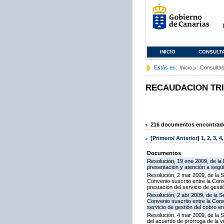
INICIO
CONSULT
Estás en:
Inicio
Consulta
RECAUDACION TR
216 documentos encontrados
[
Primero
/
Anterior
]
1
,
2
,
3
,
4
Documentos
Resolución, 19 ene 2009, de la 
presentación y atención a segui
Resolución, 2 mar 2009, de la S
Convenio suscrito entre la Con
prestación del servicio de gesti
Resolución, 2 abr 2009, de la S
Convenio suscrito entre la Con
servicio de gestión del cobro en
Resolución, 4 mar 2009, de la S
del acuerdo de prórroga de la v