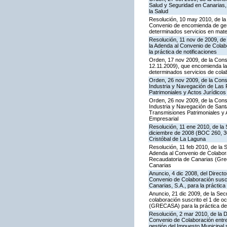
Salud y Seguridad en Canarias, 
la Salud
Resolución, 10 may 2010, de la
Convenio de encomienda de gest
determinados servicios en mater
Resolución, 11 nov de 2009, de 
la Adenda al Convenio de Colab
la práctica de notificaciones
Orden, 17 nov 2009, de la Conse
12.11.2009), que encomienda la 
determinados servicios de colab
Orden, 26 nov 2009, de la Cons
Industria y Navegación de Las P
Patrimoniales y Actos Jurídicos
Orden, 26 nov 2009, de la Cons
Industria y Navegación de Santa
Transmisiones Patrimoniales y 
Empresarial
Resolución, 11 ene 2010, de la 
diciembre de 2008 (BOC 260, 30
Cristóbal de La Laguna
Resolución, 11 feb 2010, de la 
Adenda al Convenio de Colabora
Recaudatoria de Canarias (Greca
Canarias
Anuncio, 4 dic 2008, del Direct
Convenio de Colaboración suscr
Canarias, S.A., para la práctica
Anuncio, 21 dic 2009, de la Sec
colaboración suscrito el 1 de o
(GRECASA) para la práctica de 
Resolución, 2 mar 2010, de la D
Convenio de Colaboración entre 
gestión del Impuesto Municipal 