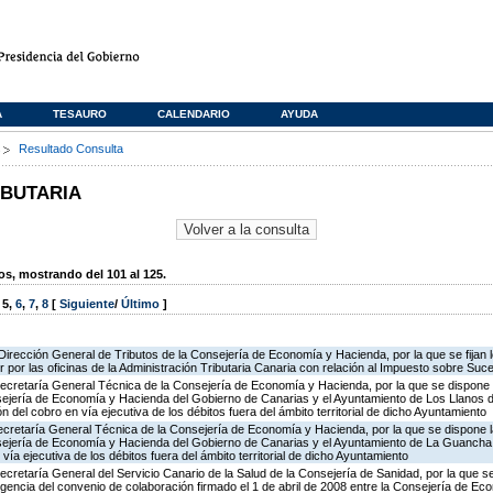
A
TESAURO
CALENDARIO
AYUDA
s
Resultado Consulta
IBUTARIA
, mostrando del 101 al 125.
,
5
,
6
,
7
,
8
[
Siguiente
/
Último
]
Dirección General de Tributos de la Consejería de Economía y Hacienda, por la que se fijan l
r por las oficinas de la Administración Tributaria Canaria con relación al Impuesto sobre S
ecretaría General Técnica de la Consejería de Economía y Hacienda, por la que se dispone l
sejería de Economía y Hacienda del Gobierno de Canarias y el Ayuntamiento de Los Llanos de
ón del cobro en vía ejecutiva de los débitos fuera del ámbito territorial de dicho Ayuntamiento
ecretaría General Técnica de la Consejería de Economía y Hacienda, por la que se dispone l
sejería de Economía y Hacienda del Gobierno de Canarias y el Ayuntamiento de La Guancha, 
 vía ejecutiva de los débitos fuera del ámbito territorial de dicho Ayuntamiento
ecretaría General del Servicio Canario de la Salud de la Consejería de Sanidad, por la que se
igencia del convenio de colaboración firmado el 1 de abril de 2008 entre la Consejería de Ec