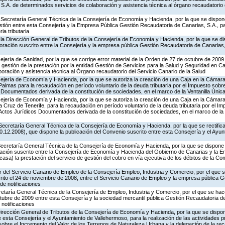
S.A. de determinados servicios de colaboración y asistencia técnica al órgano recaudatorio 
 Secretaría General Técnica de la Consejería de Economía y Hacienda, por la que se dispone
ión entre esta Consejería y la Empresa Pública Gestión Recaudatoria de Canarias, S.A., pa
ia tributaria
la Dirección General de Tributos de la Consejería de Economía y Hacienda, por la que se di
oración suscrito entre la Consejería y la empresa pública Gestión Recaudatoria de Canari
jería de Sanidad, por la que se corrige error material de la Orden de 27 de octubre de 200
gestión de la prestación por la entidad Gestión de Servicios para la Salud y Seguridad en Ca
oración y asistencia técnica al Órgano recaudatorio del Servicio Canario de la Salud
ejería de Economía y Hacienda, por la que se autoriza la creación de una Caja en la Cámara
almas para la recaudación en período voluntario de la deuda tributaria por el Impuesto sob
 Documentados derivada de la constitución de sociedades, en el marco de la Ventanilla Únic
ejería de Economía y Hacienda, por la que se autoriza la creación de una Caja en la Cámara
 Cruz de Tenerife, para la recaudación en período voluntario de la deuda tributaria por el I
Actos Jurídicos Documentados derivada de la constitución de sociedades, en el marco de la 
Secretaría General Técnica de la Consejería de Economía y Hacienda, por la que se rectific
.12.2008), que dispone la publicación del Convenio suscrito entre esta Consejería y el Ayu
Secretaría General Técnica de la Consejería de Economía y Hacienda, por la que se dispone l
ción suscrito entre la Consejería de Economía y Hacienda del Gobierno de Canarias y la E
sa) la prestación del servicio de gestión del cobro en vía ejecutiva de los débitos de la 
or del Servicio Canario de Empleo de la Consejería Empleo, Industria y Comercio, por el que s
ito el 24 de noviembre de 2008, entre el Servicio Canario de Empleo y la empresa pública 
 de notificaciones
retaría General Técnica de la Consejería de Empleo, Industria y Comercio, por el que se hac
ctubre de 2009 entre esta Consejería y la sociedad mercantil pública Gestión Recaudatoria d
notificaciones
irección General de Tributos de la Consejería de Economía y Hacienda, por la que se dispone
esta Consejería y el Ayuntamiento de Vallehermoso, para la realización de las actividades pr
sobre el Incremento del Valor de los Terrenos de Naturaleza Urbana y la delegación de la re