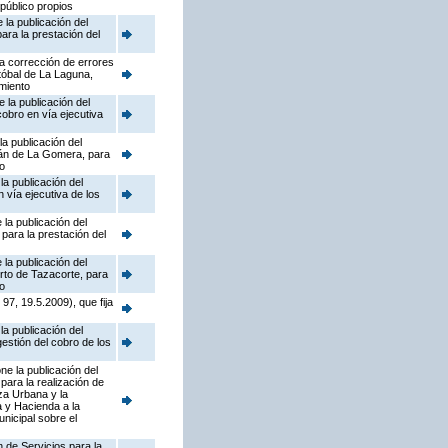
 público propios
la publicación del
ara la prestación del
a corrección de errores
tóbal de La Laguna,
amiento
 la publicación del
cobro en vía ejecutiva
a publicación del
ián de La Gomera, para
to
a publicación del
 vía ejecutiva de los
la publicación del
para la prestación del
la publicación del
rto de Tazacorte, para
to
7, 19.5.2009), que fija
a publicación del
gestión del cobro de los
e la publicación del
ara la realización de
eza Urbana y la
a y Hacienda a la
nicipal sobre el
n de Servicios para la