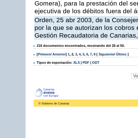
Gomera), para la prestación del ser
ejecutiva de los débitos fuera del 
Orden, 25 abr 2003, de la Conseje
por la que se autorizan los cobros 
Gestión Recaudatoria de Canarias,
216 documentos encontrados, mostrando del 26 al 50.
[
Primero
/
Anterior
]
1
,
2
,
3
,
4
,
5
,
6
,
7
,
8
[
Siguiente
/
Último
]
Tipos de exportación:
XLS
|
PDF
|
ODT
© Gobierno de Canarias