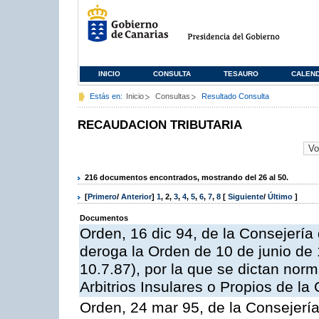
INICIO
CONSULTA
TESAURO
CALEN
Estás en:
Inicio
Consultas
Resultado Consulta
RECAUDACION TRIBUTARIA
216 documentos encontrados, mostrando del 26 al 50.
[
Primero
/
Anterior
]
1
,
2
,
3
,
4
,
5
,
6
,
7
,
8
[
Siguiente
/
Último
]
Documentos
Orden, 16 dic 94, de la Consejerí
deroga la Orden de 10 de junio de 
10.7.87), por la que se dictan norm
Arbitrios Insulares o Propios de 
Orden, 24 mar 95, de la Consejerí